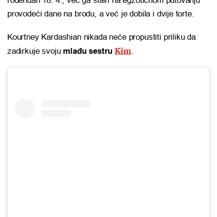
rođendan 18. 4., već ga slavi na egzotičnom putovanju
provodeći dane na brodu, a već je dobila i dvije torte.
Kourtney Kardashian nikada neće propustiti priliku da
Kim
zadirkuje svoju
mlađu sestru
.