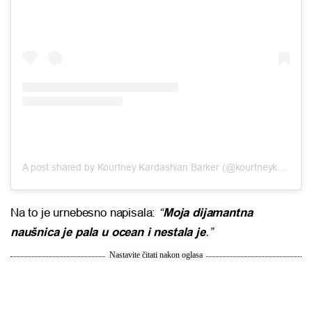
A post shared by Kourtney Kardashian Barker (@kourtneykardash)
Na to je urnebesno napisala:
“
Moja dijamantna
naušnica je pala u ocean i nestala je
.”
Nastavite čitati nakon oglasa