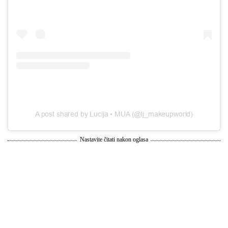
A post shared by Lucija • MUA (@lj_makeupworld)
Nastavite čitati nakon oglasa