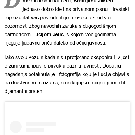
međunarodnu karijeru,
Kristijanu Jakiću
jednako dobro ide i na privatnom planu. Hrvatski
reprezentativac posljednjih je mjeseci u središtu
pozornosti zbog navodnih zaruka s dugogodišnjom
partnericom
Lucijom Jelić
, s kojom već godinama
njeguje ljubavnu priču daleko od očiju javnosti.
Iako svoju vezu nikada nisu pretjerano eksponirali, vijest
o zarukama ipak je privukla pažnju javnosti. Dodatna
nagađanja potaknula je i fotografija koju je Lucija objavila
na društvenim mrežama, a na kojoj se mogao primijetiti
dijamantni prsten.