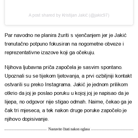
A post shared by Kristijan Jakić (@jakic97)
Par navodno ne planira žuriti s vjenčanjem jer je Jakić
trenutačno potpuno fokusiran na nogometne obveze i
reprezentativne izazove koji ga očekuju.
Njihova ljubavna priča započela je sasvim spontano.
Upoznali su se tijekom ljetovanja, a prvi ozbiljniji kontakt
ostvarili su preko Instagrama. Jakić je jednom prilikom
otkrio da joj je poslao poruku u kojoj joj je napisao da je
lijepa, no odgovor nije stigao odmah. Naime, čekao ga je
čak tri mjeseca, a tek nakon druge poruke započelo je
njihovo dopisivanje.
Nastavite čitati nakon oglasa