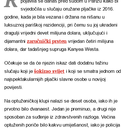
pojavila se danas pred sudom u Parizu kako bi
svjedočila u slučaju oružane pljačke iz 2016.
godine, kada je bila vezana i držana na nišanu u
luksuznoj pariškoj rezidenciji, pri čemu su joj ukradeni
dragulji vrijedni devet milijuna dolara, uključujući i
zaručnički prsten
dijamantni
vrijedan četiri milijuna
dolara, dar tadašnjeg supruga Kanyea Westa.
Očekuje se da će njezin iskaz dati dodatnu težinu
šokirao svijet
slučaju koji je
i koji se smatra jednom od
najspektakularnijih pljački slavne osobe u novijoj
povijesti.
Na optuženičkoj klupi nalazi se deset osoba, iako ih je
prvotno bilo dvanaest. Jedan je preminuo, a drugi nije
sposoban za suđenje iz zdravstvenih razloga. Većina
optuženih poriče bilo kakvu umiješanost, iako je policija