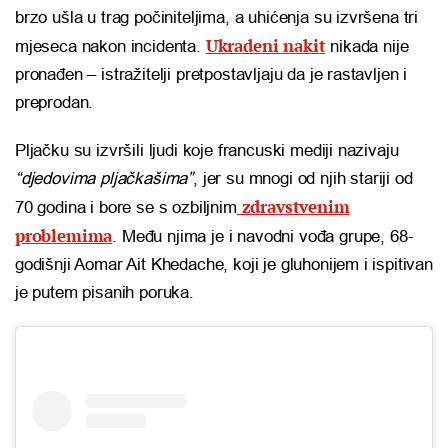
brzo ušla u trag počiniteljima, a uhićenja su izvršena tri
Ukradeni nakit
mjeseca nakon incidenta.
nikada nije
pronađen – istražitelji pretpostavljaju da je rastavljen i
preprodan.
Pljačku su izvršili ljudi koje francuski mediji nazivaju
“djedovima pljačkašima”
, jer su mnogi od njih stariji od
zdravstvenim
70 godina i bore se s ozbiljnim
problemima
. Među njima je i navodni vođa grupe, 68-
godišnji Aomar Ait Khedache, koji je gluhonijem i ispitivan
je putem pisanih poruka.