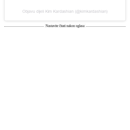
Objavu dijeli Kim Kardashian (@kimkardashian)
Nastavite čitati nakon oglasa