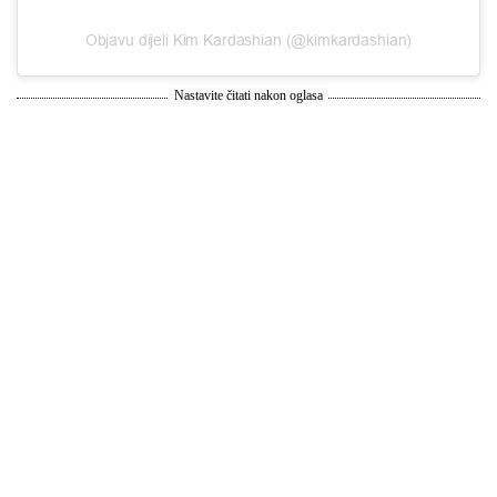
Objavu dijeli Kim Kardashian (@kimkardashian)
Nastavite čitati nakon oglasa