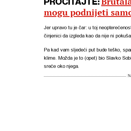
Brutal
PROČITAJTE:
mogu podnijeti samo
Jer upravo tu je čar: u toj neopterećenosti
činjenici da izgleda kao da nije ni pokuša
Pa kad vam sljedeći put bude teško, spar
klime. Možda je to (opet) bio Slavko Sobin
sreće oko njega.
Na