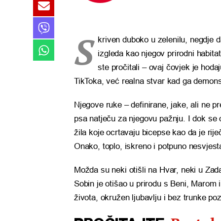
S
kriven duboko u zelenilu, negdje
izgleda kao njegov prirodni habita
ste pročitali – ovaj čovjek je hod
TikToka, već realna stvar kad ga demons
Njegove ruke – definirane, jake, ali ne pr
psa natječu za njegovu pažnju. I dok se 
žila koje ocrtavaju bicepse kao da je rij
Onako, toplo, iskreno i potpuno nesvjest
Možda su neki otišli na Hvar, neki u Zada
Sobin je otišao u prirodu s Beni, Marom 
života, okružen ljubavlju i bez trunke poz