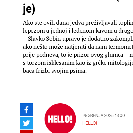
je)
Ako ste ovih dana jedva preživljavali topli
lepezom u jednoj i ledenom kavom u drugoj
– Slavko Sobin upravo je dodatno zakomplic
ako nešto može natjerati da nam termometa
prije podneva, to je prizor ovog glumca – 
s torzom isklesanim kao iz grčke mitologije
baca frizbi svojim psima.
28 SRPNJA 2025
13:00
HELLO!