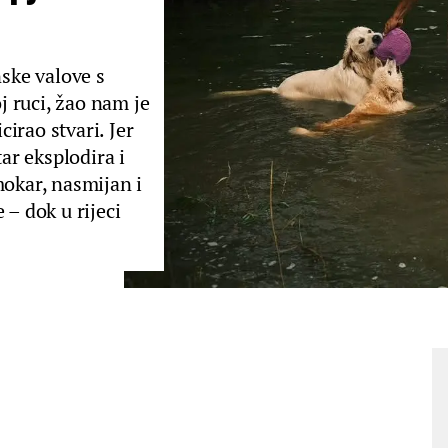
nske valove s
 ruci, žao nam je
irao stvari. Jer
r eksplodira i
mokar, nasmijan i
 – dok u rijeci