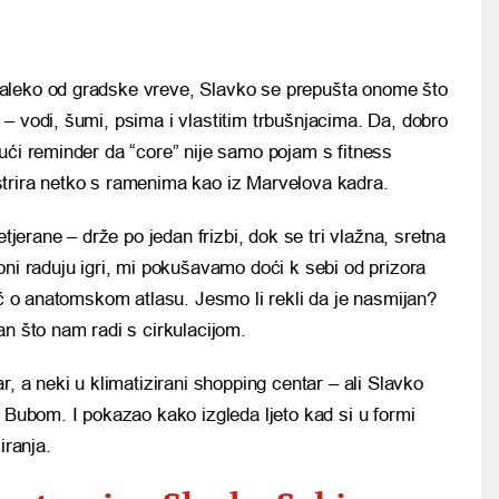
 daleko od gradske vreve, Slavko se prepušta onome što
t – vodi, šumi, psima i vlastitim trbušnjacima. Da, dobro
ajući reminder da “core” nije samo pojam s fitness
trira netko s ramenima kao iz Marvelova kadra.
etjerane – drže po jedan frizbi, dok se tri vlažna, sretna
oni raduju igri, mi pokušavamo doći k sebi od prizora
eč o anatomskom atlasu. Jesmo li rekli da je nasmijan?
an što nam radi s cirkulacijom.
r, a neki u klimatizirani shopping centar – ali Slavko
i Bubom. I pokazao kako izgleda ljeto kad si u formi
iranja.