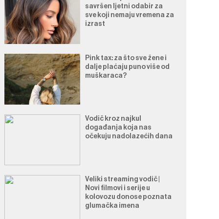
savršen ljetni odabir za
sve koji nemaju vremena za
izrast
Pink tax: za što sve žene i
dalje plaćaju puno više od
muškaraca?
Vodič kroz najkul
događanja koja nas
očekuju nadolazećih dana
Veliki streaming vodič |
Novi filmovi i serije u
kolovozu donose poznata
glumačka imena