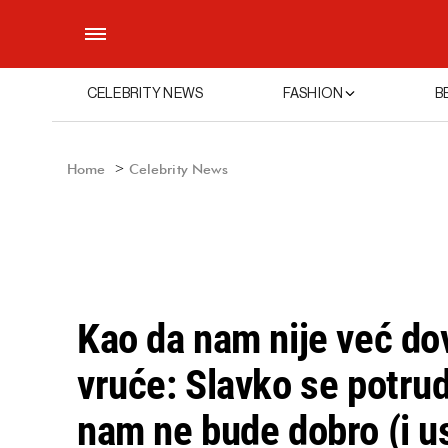
CELEBRITY NEWS
FASHION
B
Home
Celebrity News
Kao da nam nije već do
vruće: Slavko se potrud
nam ne bude dobro (i u