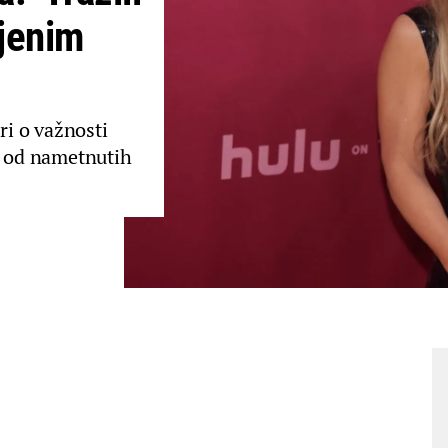
jenim
i o važnosti
a od nametnutih