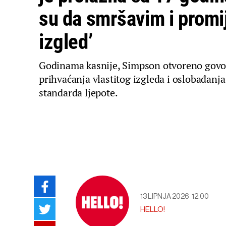
su da smršavim i promi
izgled’
Godinama kasnije, Simpson otvoreno govor
prihvaćanja vlastitog izgleda i oslobađanj
standarda ljepote.
13 LIPNJA 2026
12:00
HELLO!