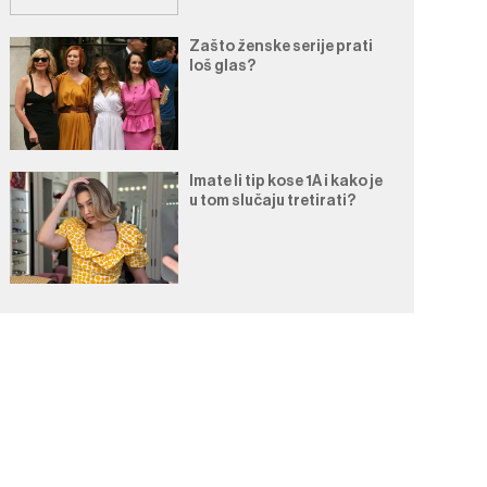
Zašto ženske serije prati
loš glas?
Imate li tip kose 1A i kako je
u tom slučaju tretirati?