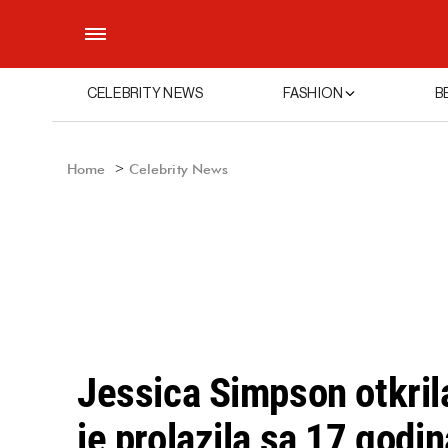
CELEBRITY NEWS
FASHION
B
Home
Celebrity News
Jessica Simpson otkril
je prolazila sa 17 godina