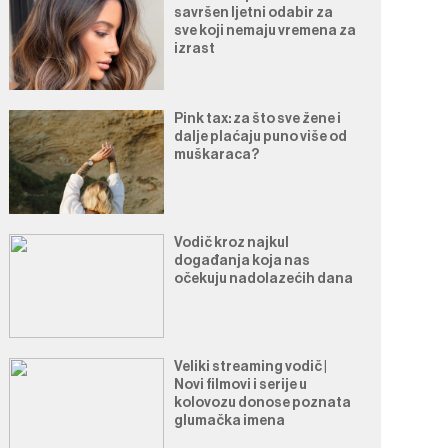
savršen ljetni odabir za
sve koji nemaju vremena za
izrast
Pink tax: za što sve žene i
dalje plaćaju puno više od
muškaraca?
Vodič kroz najkul
događanja koja nas
očekuju nadolazećih dana
Veliki streaming vodič |
Novi filmovi i serije u
kolovozu donose poznata
glumačka imena