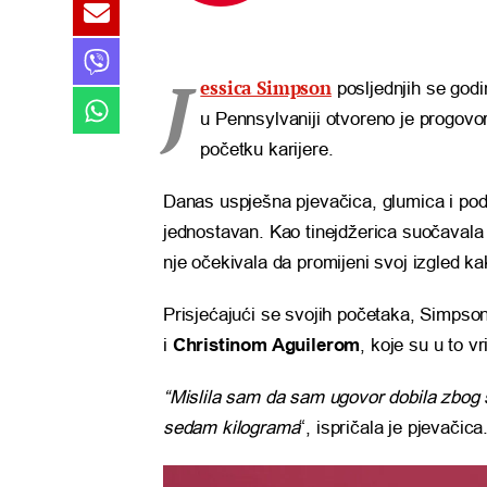
J
essica Simpson
posljednjih se god
u Pennsylvaniji otvoreno je progovo
početku karijere.
Danas uspješna pjevačica, glumica i poduz
jednostavan. Kao tinejdžerica suočavala 
nje očekivala da promijeni svoj izgled ka
Prisjećajući se svojih početaka, Simpson 
i
Christinom Aguilerom
, koje su u to 
“Mislila sam da sam ugovor dobila zbog 
sedam kilograma
“, ispričala je pjevačica