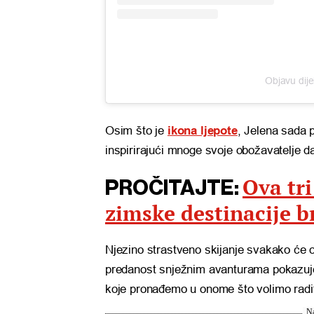
Objavu dije
Osim što je
ikona ljepote
, Jelena sada 
inspirirajući mnoge svoje obožavatelje da
Ova tri
PROČITAJTE:
zimske destinacije b
Njezino strastveno skijanje svakako će os
predanost snježnim avanturama pokazu
koje pronađemo u onome što volimo radit
Na