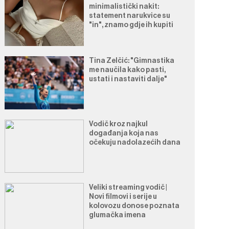
minimalistički nakit:
statement narukvice su
"in", znamo gdje ih kupiti
Tina Zelčić: "Gimnastika
me naučila kako pasti,
ustati i nastaviti dalje"
Vodič kroz najkul
događanja koja nas
očekuju nadolazećih dana
Veliki streaming vodič |
Novi filmovi i serije u
kolovozu donose poznata
glumačka imena