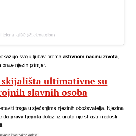
li jelena_glišić (@jelena.glisa)
pokazuje svoju ljubav prema
aktivnom načinu života
,
 prate njezin primjer.
 skijališta ultimativne su
rojnih slavnih osoba
taviti traga u sjećanjima njezinih obožavatelja. Njezina
je da
prava ljepota
dolazi iz unutarnje strasti i radosti
i.
stavite čitati nakon oglasa