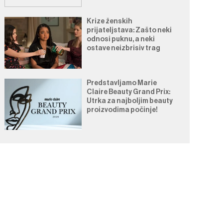
Krize ženskih
prijateljstava: Zašto neki
odnosi puknu, a neki
ostave neizbrisiv trag
Predstavljamo Marie
Claire Beauty Grand Prix:
Utrka za najboljim beauty
proizvodima počinje!