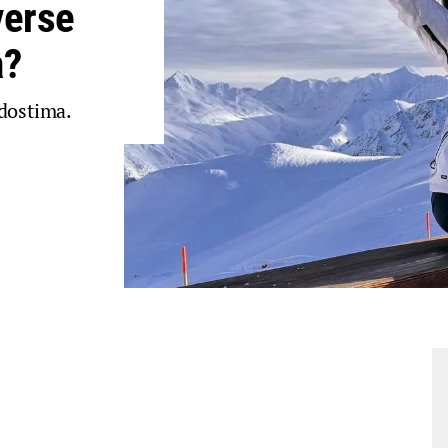
verse
a?
adostima.