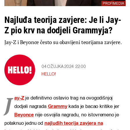
PROFIMEDIA
Najluđa teorija zavjere: Je li Jay-
Z pio krv na dodjeli Grammyja?
Jay-Z i Beyonce često su obavijeni teorijama zavjere.
04 OŽUJKA 2024
22:00
HELLO!
J
ay-Z
je definitivno ostavio trag na ovogodišnjoj
dodjeli nagrada
Grammy
kada je bacao kritike jer
Beyonce
nije osvojila nagradu, no istovremeno je
potaknuo jednu od
najluđih teorija zavjera na