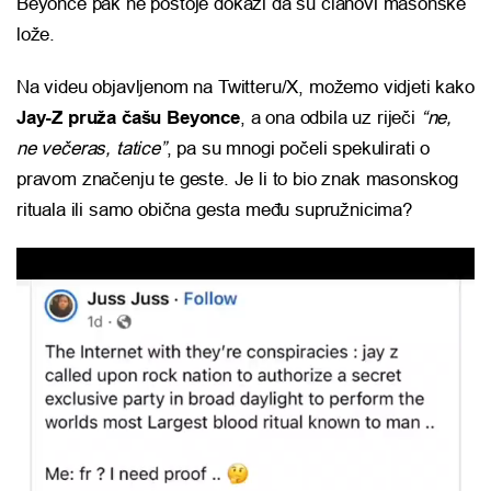
Beyonce pak ne postoje dokazi da su članovi masonske
lože.
Na videu objavljenom na Twitteru/X, možemo vidjeti kako
Jay-Z pruža čašu Beyonce
, a ona odbila uz riječi
“ne,
ne večeras, tatice”
, pa su mnogi počeli spekulirati o
pravom značenju te geste. Je li to bio znak masonskog
rituala ili samo obična gesta među supružnicima?
Reproduktor
videozapisa