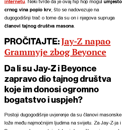
internetu
. Neki tvrde da je ovaj hip hop mogul
umjesto
crnog vina popio krv
, što se nadovezuje na
dugogodišnji trač o tome da su on i njegova supruga
članovi tajnog društva masona
.
Jay-Z napao
PROČITAJTE:
Grammyje zbog Beyonce
Da li su Jay-Z i Beyonce
zapravo dio tajnog društva
koje im donosi ogromno
bogatstvo i uspjeh?
Postoji dugogodišnje uvjerenje da su članovi masonske
lože među najmoćnijim ljudima na svijetu. Za Jay-Z-ja i