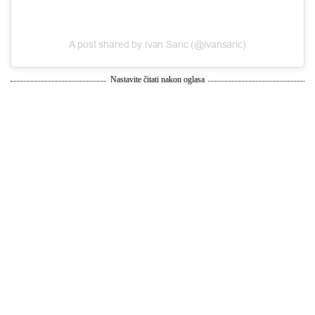
A post shared by Ivan Saric (@ivansaric)
Nastavite čitati nakon oglasa