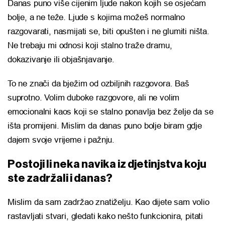
Danas puno više cijenim ljude nakon kojih se osjećam
bolje, a ne teže. Ljude s kojima možeš normalno
razgovarati, nasmijati se, biti opušten i ne glumiti ništa.
Ne trebaju mi odnosi koji stalno traže dramu,
dokazivanje ili objašnjavanje.
To ne znači da bježim od ozbiljnih razgovora. Baš
suprotno. Volim duboke razgovore, ali ne volim
emocionalni kaos koji se stalno ponavlja bez želje da se
išta promijeni. Mislim da danas puno bolje biram gdje
dajem svoje vrijeme i pažnju.
Postoji li neka navika iz djetinjstva koju
ste zadržali i danas?
Mislim da sam zadržao znatiželju. Kao dijete sam volio
rastavljati stvari, gledati kako nešto funkcionira, pitati