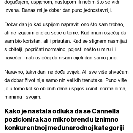
događajem, uspjehom, nastupom ili nečim što se vidi
izvana. Danas mi je dobar dan puno jednostavniji.
Dobar dan je kad uspijem napraviti ono što sam trebao,
ali ne izgubim cijelog sebe u tome. Kad imam osjećaj da
sam bio koristan, ali i prisutan. Kad se stignem nasmijati
s obitelji, popričati normalno, pojesti nešto u miru ili
navečer imati osjećaj da nisam cijeli dan samo jurio.
Naravno, takvi dani ne dođu uvijek. Ali sve više shvaćam
da dobar život nije samo niz velikih trenutaka. Puno više
je u tome koliko običnih dana uspiješ učiniti normalnima,
mirnima i svojim.
Kako je nastala odluka da se Cannella
pozicionira kao mikrobrend u iznimno
konkurentnoj međunarodnoj kategoriji