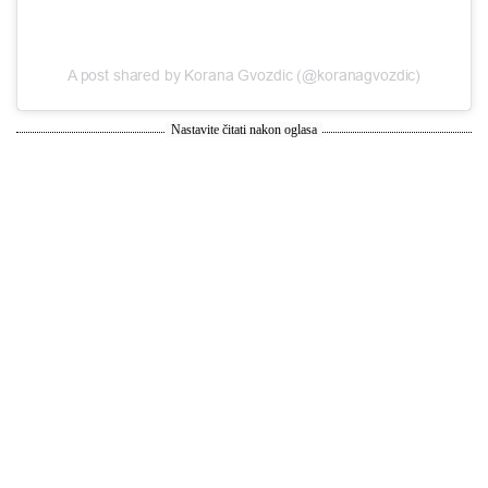
A post shared by Korana Gvozdic (@koranagvozdic)
Nastavite čitati nakon oglasa