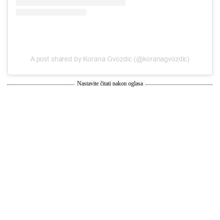
A post shared by Korana Gvozdic (@koranagvozdic)
Nastavite čitati nakon oglasa