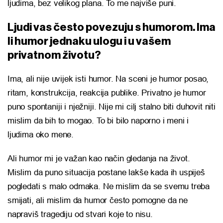
ljudima, bez velikog plana. To me najviše puni.
Ljudi vas često povezuju s humorom. Ima
li humor jednaku ulogu i u vašem
privatnom životu?
Ima, ali nije uvijek isti humor. Na sceni je humor posao,
ritam, konstrukcija, reakcija publike. Privatno je humor
puno spontaniji i nježniji. Nije mi cilj stalno biti duhovit niti
mislim da bih to mogao. To bi bilo naporno i meni i
ljudima oko mene.
Ali humor mi je važan kao način gledanja na život.
Mislim da puno situacija postane lakše kada ih uspiješ
pogledati s malo odmaka. Ne mislim da se svemu treba
smijati, ali mislim da humor često pomogne da ne
napraviš tragediju od stvari koje to nisu.