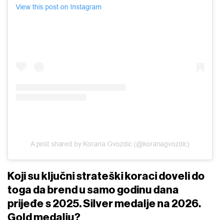
View this post on Instagram
A post shared by Korana Gvozdic (@koranagvozdic)
Koji su ključni strateški koraci doveli do
toga da brend u samo godinu dana
prijeđe s 2025. Silver medalje na 2026.
Gold medalju?