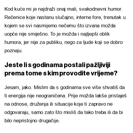
Kod kuće mi je najdraži onaj mali, svakodnevni humor.
Rečenice koje nastanu slučajno, interne fore, trenutak u
kojem se svi nasmijemo nečemu što izvana možda
uopće nije smiješno. To je možda i najljepši oblik
humora, jer nije za publiku, nego za ljude koji se dobro
poznaju.
Jeste li s godinama postali pažljiviji
prema tome s kim provodite vrijeme?
Jesam, jako. Mislim da s godinama sve više shvatiš da
ti energija nije neograničena. Prije možda lakše pristaješ
na odnose, druženja ili situacije koje ti zapravo ne
odgovaraju, samo zato što misliš da tako treba ili da bi
bilo nepristojno drugačije.