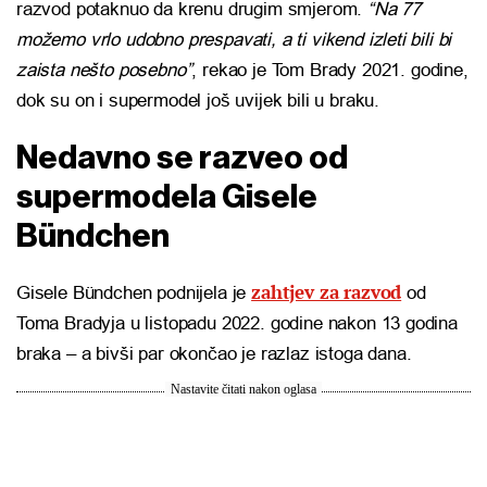
razvod potaknuo da krenu drugim smjerom.
“Na 77
možemo vrlo udobno prespavati, a ti vikend izleti bili bi
zaista nešto posebno”
, rekao je Tom Brady 2021. godine,
dok su on i supermodel još uvijek bili u braku.
Nedavno se razveo od
supermodela Gisele
Bündchen
zahtjev za razvod
Gisele Bündchen podnijela je
od
Toma Bradyja u listopadu 2022. godine nakon 13 godina
braka – a bivši par okončao je razlaz istoga dana.
Nastavite čitati nakon oglasa