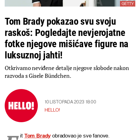
GETTY
Tom Brady pokazao svu svoju
raskoš: Pogledajte nevjerojatne
fotke njegove mišićave figure na
luksuznoj jahti!
Otkrivamo neviđene detalje njegove slobode nakon
razvoda s Gisele Bündchen.
10 LISTOPADA 2023
18:00
HELLO!
it
Tom Brady
obradovao je sve fanove.