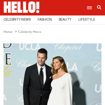
CELEBRITY NEWS
FASHION
BEAUTY
LIFESTYLE
C
Home
Celebrity News