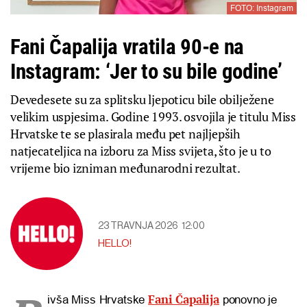
FOTO: Instagram
Fani Čapalija vratila 90-e na
Instagram: ‘Jer to su bile godine’
Devedesete su za splitsku ljepoticu bile obilježene
velikim uspjesima. Godine 1993. osvojila je titulu Miss
Hrvatske te se plasirala među pet najljepših
natjecateljica na izboru za Miss svijeta, što je u to
vrijeme bio izniman međunarodni rezultat.
23 TRAVNJA 2026
12:00
HELLO!
Fani Čapalija
ivša Miss Hrvatske
ponovno je