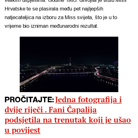
velikim uspjesima. Godine 1993. osvojila je titulu Miss
Hrvatske te se plasirala među pet najljepših
natjecateljica na izboru za Miss svijeta, što je u to
vrijeme bio izniman međunarodni rezultat.
Jedna fotografija i
PROČITAJTE:
dvije riječi . Fani Čapalija
podsjetila na trenutak koji je ušao
u povijest