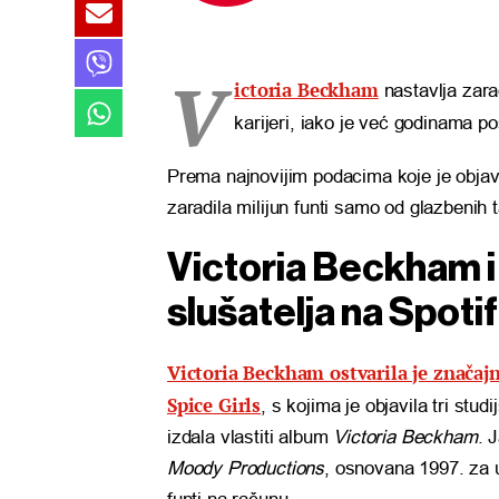
V
ictoria Beckham
nastavlja zara
karijeri, iako je već godinama 
Prema najnovijim podacima koje je obja
zaradila milijun funti samo od glazbenih 
Victoria Beckham i 
slušatelja na Spoti
Victoria Beckham ostvarila je značaj
Spice Girls
, s kojima je objavila tri studi
izdala vlastiti album
Victoria Beckham
. 
Moody Productions
, osnovana 1997. za u