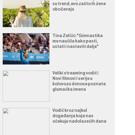
su trend, evo zašto ih žene
obožavaju
Tina Zelčić: "Gimnastika
me naučila kako pasti,
ustati i nastaviti dalje"
Veliki streaming vodič |
Novi filmovi i serije u
kolovozu donose poznata
glumačka imena
Vodič kroz najkul
događanja koja nas
očekuju nadolazećih dana