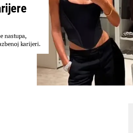
rijere
ne nastupa,
azbenoj karijeri.