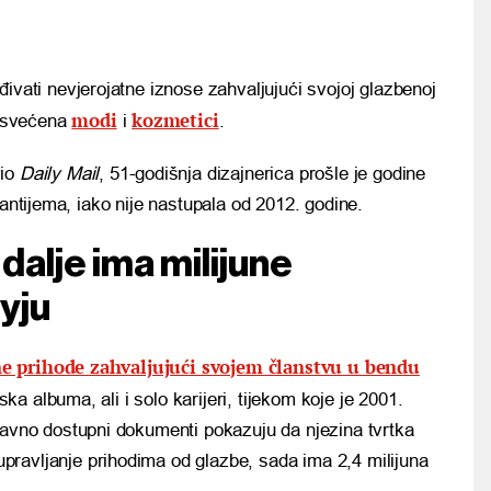
đivati nevjerojatne iznose zahvaljujući svojoj glazbenoj
modi
kozmetici
posvećena
i
.
vio
Daily Mail
, 51-godišnja dizajnerica prošle je godine
tantijema, iako nije nastupala od 2012. godine.
dalje ima milijune
fyju
ne prihode zahvaljujući svojem članstvu u bendu
jska albuma, ali i solo karijeri, tijekom koje je 2001.
Javno dostupni dokumenti pokazuju da njezina tvrtka
pravljanje prihodima od glazbe, sada ima 2,4 milijuna