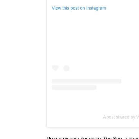
View this post on Instagram
A post shared by 
Prema pisanju časopisa
The Sun
, ti pri