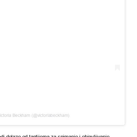
Victoria Beckham (@victoriabeckham)
hodi dolaze od tantijema za snimanje i objavljivanje