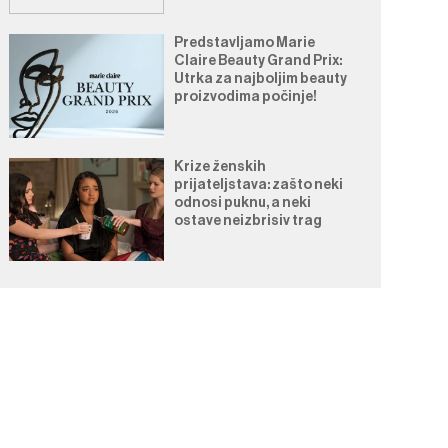
Predstavljamo Marie
Claire Beauty Grand Prix:
Utrka za najboljim beauty
proizvodima počinje!
Krize ženskih
prijateljstava: zašto neki
odnosi puknu, a neki
ostave neizbrisiv trag