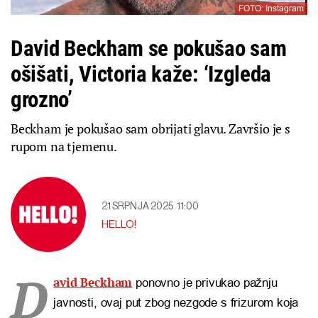
FOTO: Instagram
David Beckham se pokušao sam
ošišati, Victoria kaže: ‘Izgleda
grozno’
Beckham je pokušao sam obrijati glavu. Završio je s
rupom na tjemenu.
21 SRPNJA 2025
11:00
HELLO!
D
avid Beckham
ponovno je privukao pažnju
javnosti, ovaj put zbog nezgode s frizurom koja