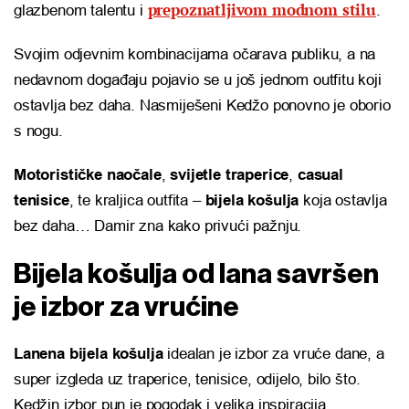
prepoznatljivom modnom stilu
glazbenom talentu i
.
Svojim odjevnim kombinacijama očarava publiku, a na
nedavnom događaju pojavio se u još jednom outfitu koji
ostavlja bez daha. Nasmiješeni Kedžo ponovno je oborio
s nogu.
Motorističke naočale
,
svijetle traperice
,
casual
tenisice
, te kraljica outfita –
bijela košulja
koja ostavlja
bez daha… Damir zna kako privući pažnju.
Bijela košulja od lana savršen
je izbor za vrućine
Lanena bijela košulja
idealan je izbor za vruće dane, a
super izgleda uz traperice, tenisice, odijelo, bilo što.
Kedžin izbor pun je pogodak i velika inspiracija.