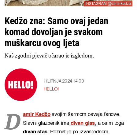
INSTAGRAM @damirkedzo
Kedžo zna: Samo ovaj jedan
komad dovoljan je svakom
muškarcu ovog ljeta
Naš zgodni pjevač očarao je izgledom.
11 LIPNJA 2024
14:00
HELLO!
D
amir Kedžo
svojim šarmom osvaja fanove.
Slavni glazbenik ima
divan glas
, a osim toga i
divan stas
. Poznat je po izvanrednom