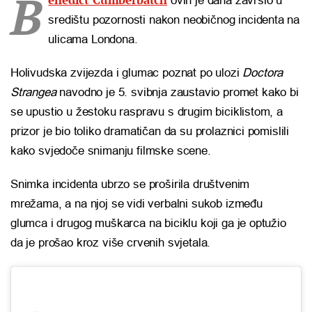
B
ovih je dana završio u
središtu pozornosti nakon neobičnog incidenta na
ulicama Londona.
Holivudska zvijezda i glumac poznat po ulozi
Doctora
Strangea
navodno je 5. svibnja zaustavio promet kako bi
se upustio u žestoku raspravu s drugim biciklistom, a
prizor je bio toliko dramatičan da su prolaznici pomislili
kako svjedoče snimanju filmske scene.
Snimka incidenta ubrzo se proširila društvenim
mrežama, a na njoj se vidi verbalni sukob između
glumca i drugog muškarca na biciklu koji ga je optužio
da je prošao kroz više crvenih svjetala.