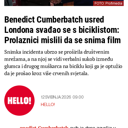
FOTO: Profimedia
Benedict Cumberbatch usred
Londona svađao se s biciklistom:
Prolaznici mislili da se snima film
Snimka incidenta ubrzo se proširila društvenim
mrežama, a na njoj se vidi verbalni sukob između
glumca i drugog muškarca na biciklu koji ga je optužio
da je prošao kroz više crvenih svjetala.
12 SVIBNJA 2026
09:00
HELLO!
enedict Cumberbatch