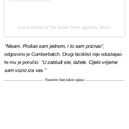
A post shared by The Straits Times (@straits_times)
“Nisam. Prošao sam jednom, i to sam priznao”
,
odgovorio je Cumberbatch. Drugi biciklist nije odustajao
te mu je poručio:
“U zabludi ste, lažete. Cijelo vrijeme
sam vozio iza vas.”
Nastavite čitati nakon oglasa