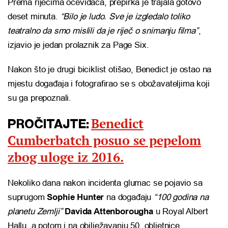
Prema riječima očevidaca, prepirka je trajala gotovo
deset minuta.
“Bilo je ludo. Sve je izgledalo toliko
teatralno da smo mislili da je riječ o snimanju filma”
,
izjavio je jedan prolaznik za Page Six.
Nakon što je drugi biciklist otišao, Benedict je ostao na
mjestu događaja i fotografirao se s obožavateljima koji
su ga prepoznali.
Benedict
PROČITAJTE:
Cumberbatch posuo se pepelom
zbog uloge iz 2016.
Nekoliko dana nakon incidenta glumac se pojavio sa
suprugom
Sophie Hunter
na događaju
“100 godina na
planetu Zemlji”
Davida Attenborougha
u Royal Albert
Hallu, a potom i na obilježavanju 50. obljetnice