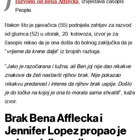
razvodu od Bena Afflecka
, izvještava časopis
People.
Nakon što je pjevačica (55) podnijela zahtjev za razvod
od glumca (52) u utorak, 20. kolovoza, izvor je za
časopis rekao da je ona došla do bolnog zaključka da je
“
vrijeme da krene dalje
” iz brojnih razloga.
“
Jako je razočarana i tužna, ali Ben joj nije dao nikakve
znakove da želi nastaviti njihov brak. Nije pokazao
nikakvu predanost i interes da njihov brak uspije. Došlo
je do točke na kojoj je ona to morala sama shvatiti
“, kaže
izvor.
Brak Bena Afflecka i
Jennifer Lopez propao je