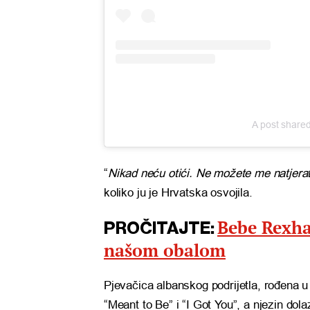
A post share
“
Nikad neću otići. Ne možete me natjerat
koliko ju je Hrvatska osvojila.
Bebe Rexha 
PROČITAJTE:
našom obalom
Pjevačica albanskog podrijetla, rođena u
“Meant to Be” i “I Got You”, a njezin do