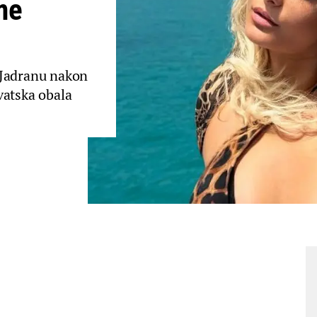
me
 Jadranu nakon
vatska obala