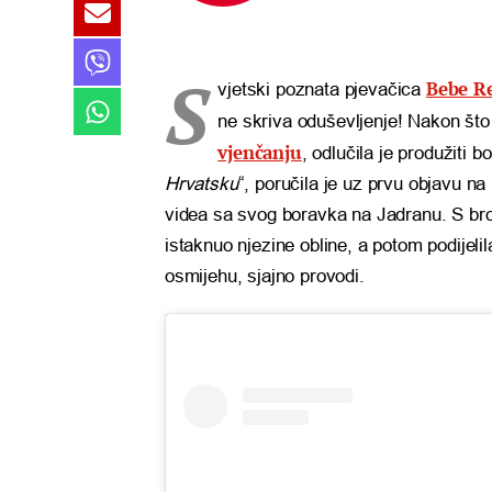
S
Bebe R
vjetski poznata pjevačica
ne skriva oduševljenje! Nakon što 
vjenčanju
, odlučila je produžiti bo
Hrvatsku
“, poručila je uz prvu objavu na 
videa sa svog boravka na Jadranu. S bro
istaknuo njezine obline, a potom podijeli
osmijehu, sjajno provodi.