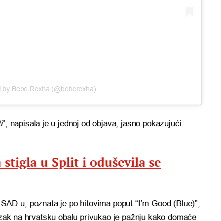
d by Bebe Rexha (@beberexha)
i
”, napisala je u jednoj od objava, jasno pokazujući
stigla u Split i oduševila se
 SAD-u, poznata je po hitovima poput “I’m Good (Blue)”,
lazak na hrvatsku obalu privukao je pažnju kako domaće