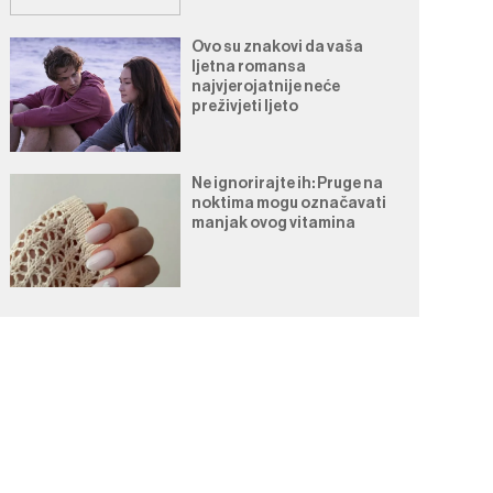
Ovo su znakovi da vaša
ljetna romansa
najvjerojatnije neće
preživjeti ljeto
Ne ignorirajte ih: Pruge na
noktima mogu označavati
manjak ovog vitamina