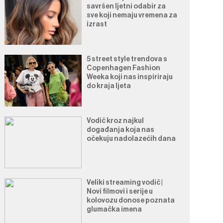
savršen ljetni odabir za
sve koji nemaju vremena za
izrast
5 street style trendova s
Copenhagen Fashion
Weeka koji nas inspiriraju
do kraja ljeta
Vodič kroz najkul
događanja koja nas
očekuju nadolazećih dana
Veliki streaming vodič |
Novi filmovi i serije u
kolovozu donose poznata
glumačka imena