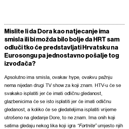
Mislite li da Dora kao natjecanje ima
smisla ili bi možda bilo bolje da HRT sam
odluči tko će predstavljati Hrvatsku na
Eurosongu pa jednostavno pošalje tog
izvođača?
Apsolutno ima smisla, ovakav hype, ovakvu pažnju
nema nijedan drugi TV show za koji znam. HTV-u će se
svakako isplatiti jer će imati odličnu gledanost,
glazbenicima će se isto isplatiti jer će imati odličnu
gledanost, a koliko će se gledateljima isplatiti vrijeme
utrošeno na gledanje Dore, to ne znam. Ima onih koji
satima gledaju nekog lika koji igra
“Fortnite”
umjesto njih