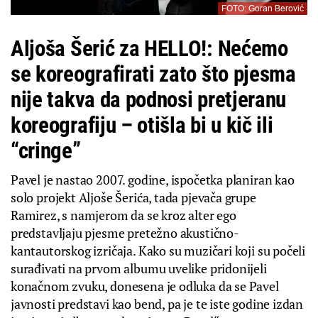
FOTO: Goran Berović
Aljoša Šerić za HELLO!: Nećemo
se koreografirati zato što pjesma
nije takva da podnosi pretjeranu
koreografiju – otišla bi u kič ili
“cringe”
Pavel je nastao 2007. godine, ispočetka planiran kao
solo projekt Aljoše Šerića, tada pjevača grupe
Ramirez, s namjerom da se kroz alter ego
predstavljaju pjesme pretežno akustično-
kantautorskog izričaja. Kako su muzičari koji su počeli
surađivati na prvom albumu uvelike pridonijeli
konačnom zvuku, donesena je odluka da se Pavel
javnosti predstavi kao bend, pa je te iste godine izdan