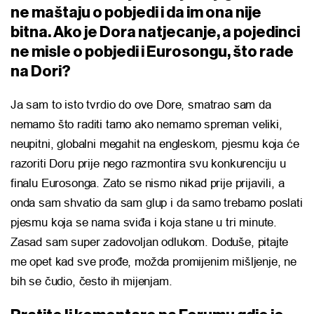
ne maštaju o pobjedi i da im ona nije
bitna. Ako je Dora natjecanje, a pojedinci
ne misle o pobjedi i Eurosongu, što rade
na Dori?
Ja sam to isto tvrdio do ove Dore, smatrao sam da
nemamo što raditi tamo ako nemamo spreman veliki,
neupitni, globalni megahit na engleskom, pjesmu koja će
razoriti Doru prije nego razmontira svu konkurenciju u
finalu Eurosonga. Zato se nismo nikad prije prijavili, a
onda sam shvatio da sam glup i da samo trebamo poslati
pjesmu koja se nama sviđa i koja stane u tri minute.
Zasad sam super zadovoljan odlukom. Doduše, pitajte
me opet kad sve prođe, možda promijenim mišljenje, ne
bih se čudio, često ih mijenjam.