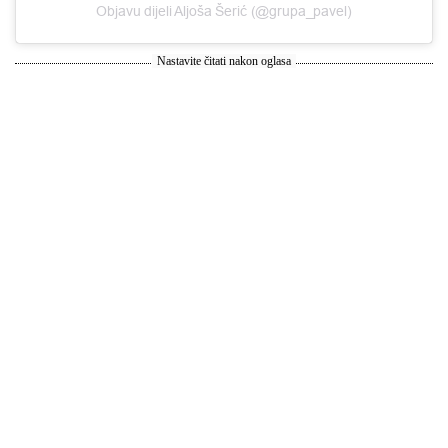
Objavu dijeli Aljoša Šerić (@grupa_pavel)
Nastavite čitati nakon oglasa