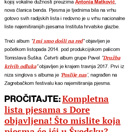
kojoj vokalne dužnosti preuzima
Antonia Matković
,
nova članica benda. Pjesma je tjednima bila na vrhu
gotovo svih radijskih lista i redovno je u vrhu nacionalne
liste najemitiranijih pjesama Instituta hrvatske glazbe.
I mi smo došli na red
Treći album
”
”
objavljen je
početkom listopada 2014. pod produkcijskom palicom
Družba
Tomislava Šuška. Četvrti album grupe Pavel
”
krivih odluka
”
objavljen je krajem travnja 2017. Prvi iz
Poslije nas
niza singlova s albuma je
‘
’
, nagrađen na
Zagrebačkom festivalu kao najemitiranija pjesma.
Kompletna
PROČITAJTE:
lista pjesama s Dore
objavljena! Što mislite koja
pjesma će ići u Švedsku?