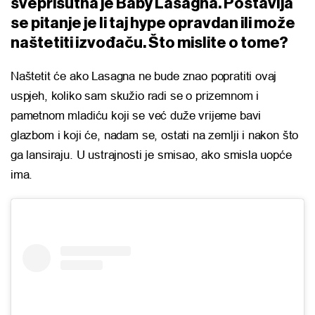
sveprisutna je Baby Lasagna. Postavlja
se pitanje je li taj hype opravdan ili može
naštetiti izvođaču. Što mislite o tome?
Naštetit će ako Lasagna ne bude znao popratiti ovaj
uspjeh, koliko sam skužio radi se o prizemnom i
pametnom mladiću koji se već duže vrijeme bavi
glazbom i koji će, nadam se, ostati na zemlji i nakon što
ga lansiraju. U ustrajnosti je smisao, ako smisla uopće
ima.