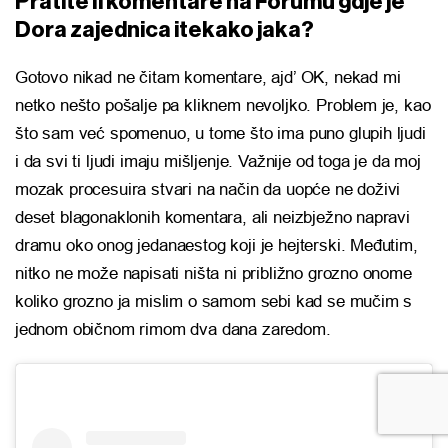
Pratite li komentare na Forumu gdje je
Dora zajednica itekako jaka?
Gotovo nikad ne čitam komentare, ajd’ OK, nekad mi
netko nešto pošalje pa kliknem nevoljko. Problem je, kao
što sam već spomenuo, u tome što ima puno glupih ljudi
i da svi ti ljudi imaju mišljenje. Važnije od toga je da moj
mozak procesuira stvari na način da uopće ne doživi
deset blagonaklonih komentara, ali neizbježno napravi
dramu oko onog jedanaestog koji je hejterski. Međutim,
nitko ne može napisati ništa ni približno grozno onome
koliko grozno ja mislim o samom sebi kad se mučim s
jednom običnom rimom dva dana zaredom.