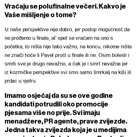
Vraćaju se polufinalne večeri. Kakvo je
Vaše mišljenje o tome?
Iz naše perspektive nije dobro, jer postoji mogućnost da
ne prođemo u finale, al’ opet se vraćam na ono s
početka, to ništa nije tako važno, na koncu, nikome ništa
ne znači hoće li Pavel proći u finale ili ne. Osim bolesti i
smrti sve je drugo nevažno, a čak je i smrt nevažna jer
iz kozmičke perspektive svi smo samo šmrkalj na kiši ili
prdac u vjetru.
Imamo osjećaj da su se ove godine
kandidati potrudili oko promocije
pjesama više no prije. Svi imaju
menadžere, PR agente, prave zvijezde.
Jedna takva zvijezda koja je u medijima