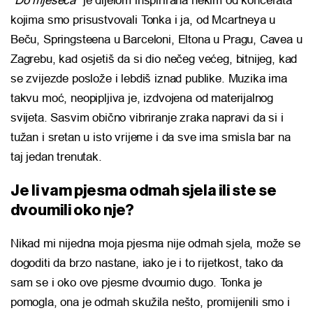
“Do mjeseca”
je dijelom inspirirana nekim od koncerata
kojima smo prisustvovali Tonka i ja, od Mcartneya u
Beču, Springsteena u Barceloni, Eltona u Pragu, Cavea u
Zagrebu, kad osjetiš da si dio nečeg većeg, bitnijeg, kad
se zvijezde poslože i lebdiš iznad publike. Muzika ima
takvu moć, neopipljiva je, izdvojena od materijalnog
svijeta. Sasvim obično vibriranje zraka napravi da si i
tužan i sretan u isto vrijeme i da sve ima smisla bar na
taj jedan trenutak.
Je li vam pjesma odmah sjela ili ste se
dvoumili oko nje?
Nikad mi nijedna moja pjesma nije odmah sjela, može se
dogoditi da brzo nastane, iako je i to rijetkost, tako da
sam se i oko ove pjesme dvoumio dugo. Tonka je
pomogla, ona je odmah skužila nešto, promijenili smo i