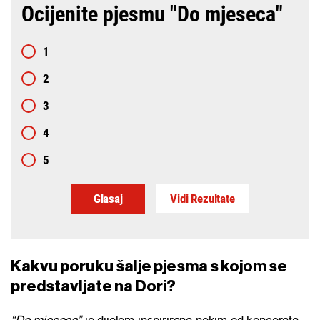
Ocijenite pjesmu "Do mjeseca"
1
2
3
4
5
Vidi Rezultate
Kakvu poruku šalje pjesma s kojom se
predstavljate na Dori?