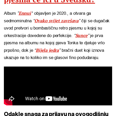
Ennui
Album
”
‘
‘ objavljen je 2020., a otvara ga
Ovako svijet završava
sedmominutna
“
”
čiji se dugačak
uvod pretvori u bombastičnu retro pjesmu u kojoj su
Sunce
orkestracije dovedene do perfekcije.
“
”
je prva
pjesma na albumu na kojoj pjeva Tonka te djeluje vrlo
Bijela jedra
prpošno, dok je
“
”
bračni duet koji iznova
ukazuje na to koliko im se glasovi fino podudaraju.
Odakle snaga za prijavu na ovogodišnju