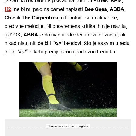
ja sam korektorom ispisivao na pernicu
Pixies
,
REM
,
U2
, ne bi mi palo na pamet napisati
Bee Gees
,
ABBA
,
Chic
ili
The Carpenters
, a ti potonji su imali velike,
predivne melodije. Ni onovremena kritika ih nije mazila,
ajd’ OK,
ABBA
je doživjela određenu revalorizaciju, ali
nikad nisu, nit’ će biti
“kul”
bendovi, što je sasvim u redu,
jer je
“kul”
etiketa precijenjena i podložna trenutku.
Nastavite čitati nakon oglasa