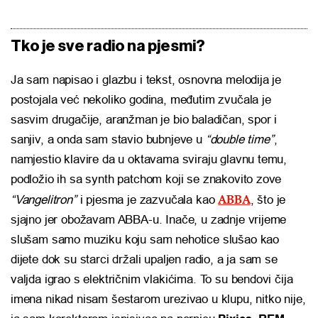
Tko je sve radio na pjesmi?
Ja sam napisao i glazbu i tekst, osnovna melodija je
postojala već nekoliko godina, međutim zvučala je
sasvim drugačije, aranžman je bio baladičan, spor i
sanjiv, a onda sam stavio bubnjeve u
“double time”
,
namjestio klavire da u oktavama sviraju glavnu temu,
podložio ih sa synth patchom koji se znakovito zove
ABBA
“Vangelitron”
i pjesma je zazvučala kao
, što je
sjajno jer obožavam ABBA-u. Inače, u zadnje vrijeme
slušam samo muziku koju sam nehotice slušao kao
dijete dok su starci držali upaljen radio, a ja sam se
valjda igrao s električnim vlakićima. To su bendovi čija
imena nikad nisam šestarom urezivao u klupu, nitko nije,