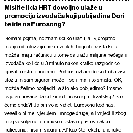
Mislite li da HRT dovoljno ulaže u
promociju izvođača koji pobijedi na Dori
te ide na Eurosong?
Nemam pojma, ne znam koliko ulažu, ali vjerojatno
manje od televizija nekih velikih, bogatih tržišta koja
možda imaju računicu u tome da ulažu milijune nečega u
izvođača koji će u 3 minute nakon kratke razglednice
pjevati nešto o nečemu. Pretpostavljam da se treba više
uložiti, nisam siguran može li se i ima li to smisla. OK,
možda želimo pobijediti, a što ako pobijedimo? Imamo li
uvjeta i novaca da održimo Eurosong u Hrvatskoj? Što
ćemo onda?! Ja bih volio vidjeti Eurosong kod nas,
veselilo bi me, vjerujem i mnoge druge, ali vrijedi li zbog
mog veselja ući u minuse i ostaviti pustoš nakon
natjecanja, nisam siguran. Al’ kao što rekoh, ja ionako