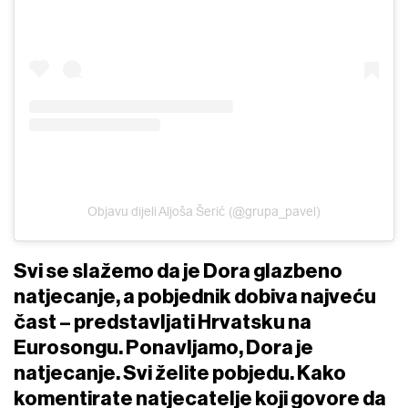
Objavu dijeli Aljoša Šerić (@grupa_pavel)
Svi se slažemo da je Dora glazbeno
natjecanje, a pobjednik dobiva najveću
čast – predstavljati Hrvatsku na
Eurosongu. Ponavljamo, Dora je
natjecanje. Svi želite pobjedu. Kako
komentirate natjecatelje koji govore da