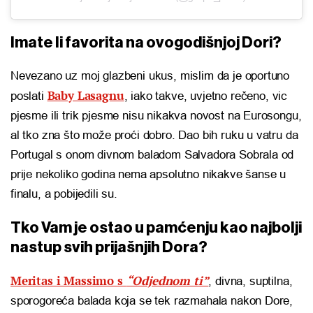
Imate li favorita na ovogodišnjoj Dori?
Nevezano uz moj glazbeni ukus, mislim da je oportuno
Baby Lasagnu
poslati
, iako takve, uvjetno rečeno, vic
pjesme ili trik pjesme nisu nikakva novost na Eurosongu,
al tko zna što može proći dobro. Dao bih ruku u vatru da
Portugal s onom divnom baladom Salvadora Sobrala od
prije nekoliko godina nema apsolutno nikakve šanse u
finalu, a pobijedili su.
Tko Vam je ostao u pamćenju kao najbolji
nastup svih prijašnjih Dora?
Meritas i Massimo s
“Odjednom ti”
, divna, suptilna,
sporogoreća balada koja se tek razmahala nakon Dore,