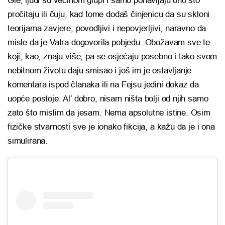
Gle, ljudi su većinom glupi i samo ponavljaju ono što
pročitaju ili čuju, kad tome dodaš činjenicu da su skloni
teorijama zavjere, povodljivi i nepovjerljivi, naravno da
misle da je Vatra dogovorila pobjedu. Obožavam sve te
koji, kao, znaju više, pa se osjećaju posebno i tako svom
nebitnom životu daju smisao i još im je ostavljanje
komentara ispod članaka ili na Fejsu jedini dokaz da
uopće postoje. Al’ dobro, nisam ništa bolji od njih samo
zato što mislim da jesam. Nema apsolutne istine. Osim
fizičke stvarnosti sve je ionako fikcija, a kažu da je i ona
simulirana.