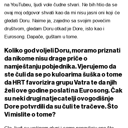
na YouTubeu, ljudi vole čudne stvari. Ne bih htio da se
ovaj moj odgovor shvati kao da mi nisu jasni oni koji će
gledati Doru. Naime ja, zajedno sa svojim povećim
društvom, gledam Doru otkad je Dore, isto kao i
Eurosong. Dapače, guštam u tome.
Koliko god voljeli Doru, moramo priznati
da nikome nisu drage priče o
namještanju pobjednika. Vjerujemo da
ste čuli da se po kuloarima šuška o tome
da HRT favorizira grupu Vatra te da njih
želi ove godine poslati na Eurosong. Čak
su neki drugi natjecatelji ovogodišnje
Dore potvrdili da su čuli te tračeve. Što
Vi mislite o tome?