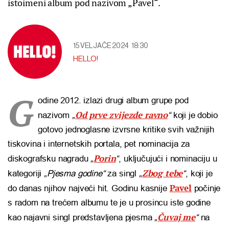
istoimeni album pod nazivom „Pavel“.
15 VELJAČE 2024
18:30
HELLO!
G
odine 2012. izlazi drugi album grupe pod
Od prve zvijezde ravno
nazivom
„
“
koji je dobio
gotovo jednoglasne izvrsne kritike svih važnijih
tiskovina i internetskih portala, pet nominacija za
Porin
diskografsku nagradu
„
“
, uključujući i nominaciju u
Zbog tebe
kategoriji
„Pjesma godine“
za singl
„
“
, koji je
Pavel
do danas njihov najveći hit. Godinu kasnije
počinje
s radom na trećem albumu te je u prosincu iste godine
Čuvaj me
kao najavni singl predstavljena pjesma
„
“
na