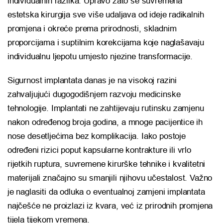
individualnih razlika. Upravo zato se suvremena
estetska kirurgija sve više udaljava od ideje radikalnih
promjena i okreće prema prirodnosti, skladnim
proporcijama i suptilnim korekcijama koje naglašavaju
individualnu ljepotu umjesto njezine transformacije.
Sigurnost implantata danas je na visokoj razini
zahvaljujući dugogodišnjem razvoju medicinske
tehnologije. Implantati ne zahtijevaju rutinsku zamjenu
nakon određenog broja godina, a mnoge pacijentice ih
nose desetljećima bez komplikacija. Iako postoje
određeni rizici poput kapsularne kontrakture ili vrlo
rijetkih ruptura, suvremene kirurške tehnike i kvalitetni
materijali značajno su smanjili njihovu učestalost. Važno
je naglasiti da odluka o eventualnoj zamjeni implantata
najčešće ne proizlazi iz kvara, već iz prirodnih promjena
tijela tijekom vremena.