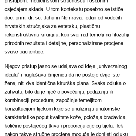
pristupom, medicinskom stručnošću i osobnim
osjećajem sklada. U tom kontekstu posebno se ističe
doc. prim. dr. sc. Johann Nemrava, jedan od vodećih
hrvatskih stručnjaka za estetsku, plastičnu i
rekonstruktivnu kirurgiju, koji svoj rad temelji na filozofiji
prirodnih rezultata i detaljne, personalizirane procjene
svake pacijentice.
Njegov pristup jasno se udaljava od ideje „univerzalnog
ideala“ i naglašava činjenicu da ne postoje dvije iste
žene, niti dva identična kirurška plana. Svaka odluka o
zahvatu, bilo da je riječ o povećanju, podizanju ili
kombinaciji procedura, započinje temeljitom
konzultacijom tijekom koje se analiziraju anatomske
karakteristike poput kvalitete kože, položaja bradavica,
količine postojećeg tkiva i proporcija cijelog tijela. Tek
nakon takve stručne procjene moguće je donijeti odluku