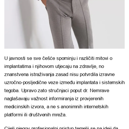
U javnosti se sve češće spominju i različiti mitovi o
implantatima i njihovom utjecaju na zdravlje, no
znanstvena istraživanja zasad nisu potvrdila izravne
uzročno-posljedične veze između implantata i sistemskih
tegoba. Upravo zato stručnjaci poput dr. Nemrave
naglašavaju važnost informiranja iz provjerenih
medicinskih izvora, a ne s anonimnih internetskih
platformi ili društvenih mreža.
Cijeli njegov profesionalni pristup temelji se na ideji da