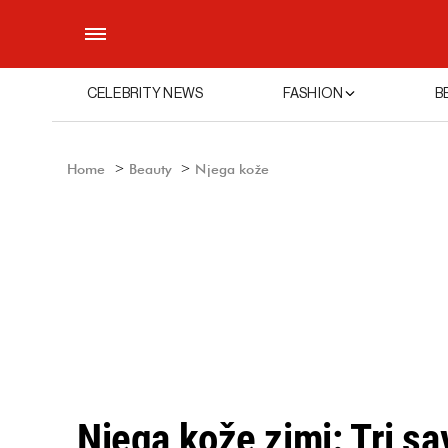
CELEBRITY NEWS
FASHION
B
Home
Beauty
Njega kože
Njega kože zimi: Tri sa