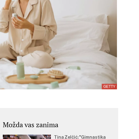
GETTY
Možda vas zanima
Tina Zelčić: "Gimnastika