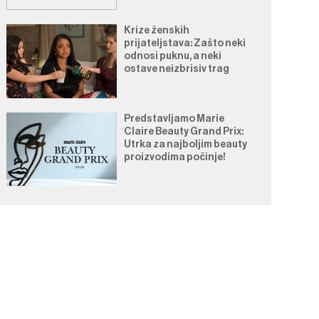
Krize ženskih
prijateljstava: Zašto neki
odnosi puknu, a neki
ostave neizbrisiv trag
Predstavljamo Marie
Claire Beauty Grand Prix:
Utrka za najboljim beauty
proizvodima počinje!