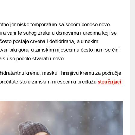
ljetne jer niske temperature sa sobom donose nove
ra vani te suhog zraka u domovima i uredima koji se
 često postaje crvena i dehidrirana, a u nekim
 stvar bila gora, u zimskim mjesecima često nam se čini
 su se počele stvarati i nove.
hidratantnu kremu, masku i hranjivu kremu za područje
stručnjaci
, pročitate što u zimskim mjesecima predlažu