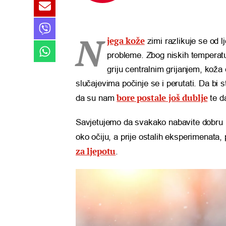
N
jega kože
zimi razlikuje se od 
probleme. Zbog niskih temperatu
griju centralnim grijanjem, koža
slučajevima počinje se i perutati. Da bi
bore postale još dublje
da su nam
te da
Savjetujemo da svakako nabavite dobru 
oko očiju, a prije ostalih eksperimenata
za ljepotu
.