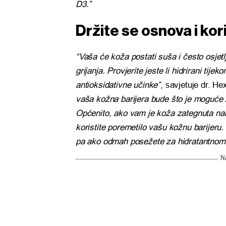
D3.”
Držite se osnova i ko
“Vaša će koža postati suša i često osjetl
grijanja. Provjerite jeste li hidrirani ti
antioksidativne učinke”
, savjetuje dr. Hex
vaša kožna barijera bude što je moguće z
Općenito, ako vam je koža zategnuta nako
koristite poremetilo vašu kožnu barijeru. 
pa ako odmah posežete za hidratantnom 
Na