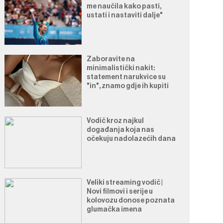
me naučila kako pasti,
ustati i nastaviti dalje"
Zaboravite na
minimalistički nakit:
statement narukvice su
"in", znamo gdje ih kupiti
Vodič kroz najkul
događanja koja nas
očekuju nadolazećih dana
Veliki streaming vodič |
Novi filmovi i serije u
kolovozu donose poznata
glumačka imena