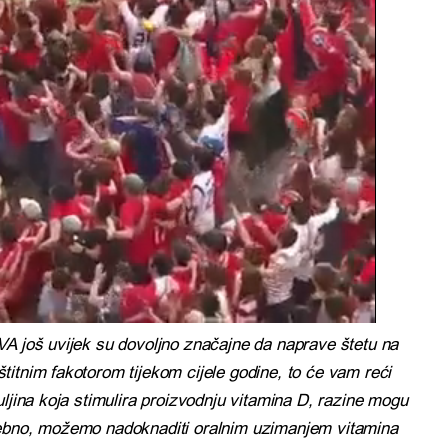
VA još uvijek su dovoljno značajne da naprave štetu na
itnim fakotorom tijekom cijele godine, to će vam reći
uljina koja stimulira proizvodnju vitamina D, razine mogu
rebno, možemo nadoknaditi oralnim uzimanjem vitamina