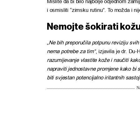
Mislite da bi bilo najbolje odjednom zami
i osmisliti “zimsku rutinu”. To možda i ni
Nemojte šokirati kož
„Ne bih preporučila potpunu reviziju svi
nema potrebe za tim“
, izjavila je dr. Du-
razumijevanje vlastite kože i naučiti kako
napraviti jednostavne promjene kako bi s
biti svjestan potencijalno iritantnih sasto
Na