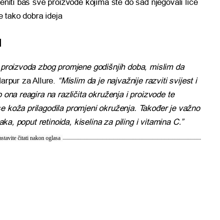
jeniti baš sve proizvode kojima ste do sad njegovali lice
je tako dobra ideja
u
h proizvoda zbog promjene godišnjih doba, mislim da
Harpur za Allure.
“Mislim da je najvažnije razviti svijest i
 ona reagira na različita okruženja i proizvode te
e koža prilagodila promjeni okruženja. Također je važno
jaka, poput retinoida, kiselina za piling i vitamina C.”
stavite čitati nakon oglasa