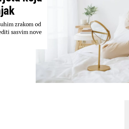
njak
 suhim zrakom od
editi sasvim nove