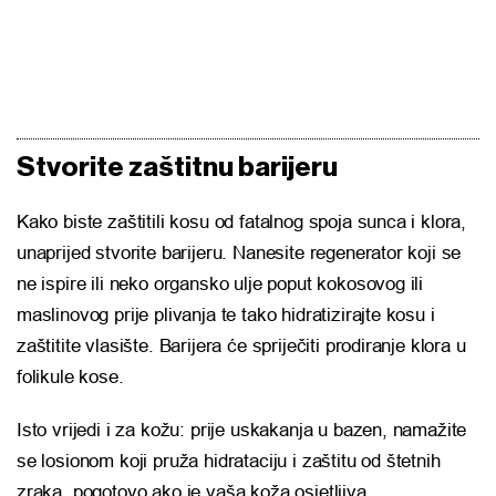
Stvorite zaštitnu barijeru
Kako biste zaštitili kosu od fatalnog spoja sunca i klora,
unaprijed stvorite barijeru. Nanesite regenerator koji se
ne ispire ili neko organsko ulje poput kokosovog ili
maslinovog prije plivanja te tako hidratizirajte kosu i
zaštitite vlasište. Barijera će spriječiti prodiranje klora u
folikule kose.
Isto vrijedi i za kožu: prije uskakanja u bazen, namažite
se losionom koji pruža hidrataciju i zaštitu od štetnih
zraka, pogotovo ako je vaša koža osjetljiva.