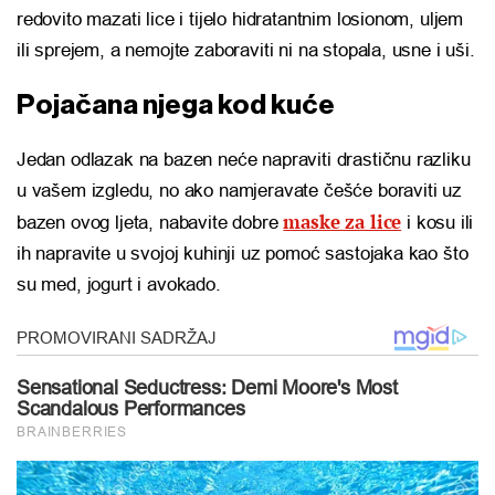
redovito mazati lice i tijelo hidratantnim losionom, uljem
ili sprejem, a nemojte zaboraviti ni na stopala, usne i uši.
Pojačana njega kod kuće
Jedan odlazak na bazen neće napraviti drastičnu razliku
u vašem izgledu, no ako namjeravate češće boraviti uz
maske za lice
bazen ovog ljeta, nabavite dobre
i kosu ili
ih napravite u svojoj kuhinji uz pomoć sastojaka kao što
su med, jogurt i avokado.