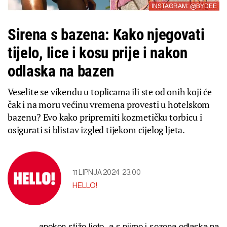
INSTAGRAM: @BYDEE
Sirena s bazena: Kako njegovati
tijelo, lice i kosu prije i nakon
odlaska na bazen
Veselite se vikendu u toplicama ili ste od onih koji će
čak i na moru većinu vremena provesti u hotelskom
bazenu? Evo kako pripremiti kozmetičku torbicu i
osigurati si blistav izgled tijekom cijelog ljeta.
11 LIPNJA 2024
23:00
HELLO!
apokon stiže ljeto, a s njime i sezona odlaska na