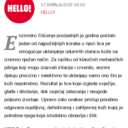
07 SVIBNJA 2026
06:00
HELLO!
E
nzimsko čišćenje posljednjih je godina postalo
jedan od najpoželjnijih koraka u njezi lica jer
omogućuje uklanjanje odumrlih stanica kože na
iznimno nježan način. Za razliku od klasičnih mehaničkih
pilinga koji mogu izazvati iritacije i crvenilo, enzimi
djeluju precizno i selektivno te uklanjaju samo ono što je
koži nepotrebno. Rezultat je lice koje izgleda svježije,
glađe i blistavije, dok osjećaj zatezanja i neugode
potpuno izostaje. Upravo zato ovakav pristup posebno
odgovara osjetljivoj, dehidriranoj i zahtjevnoj koži kojoj je
potrebna njega koja istodobno obnavlja i štiti.