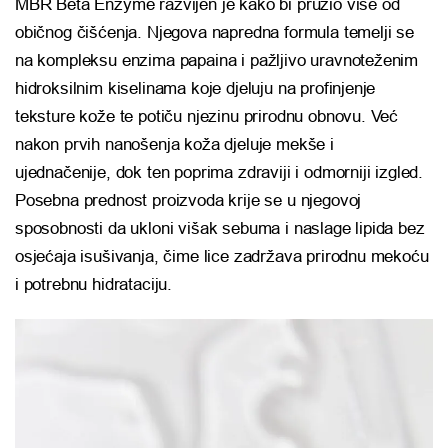
MBR Beta Enzyme razvijen je kako bi pružio više od
običnog čišćenja. Njegova napredna formula temelji se
na kompleksu enzima papaina i pažljivo uravnoteženim
hidroksilnim kiselinama koje djeluju na profinjenje
teksture kože te potiču njezinu prirodnu obnovu. Već
nakon prvih nanošenja koža djeluje mekše i
ujednačenije, dok ten poprima zdraviji i odmorniji izgled.
Posebna prednost proizvoda krije se u njegovoj
sposobnosti da ukloni višak sebuma i naslage lipida bez
osjećaja isušivanja, čime lice zadržava prirodnu mekoću
i potrebnu hidrataciju.