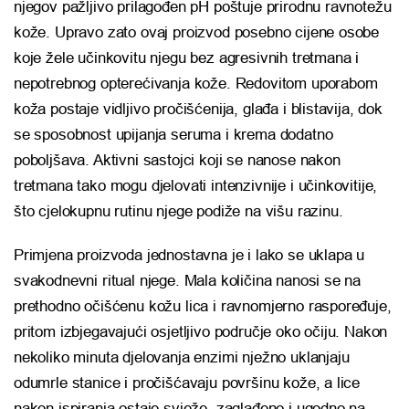
njegov pažljivo prilagođen pH poštuje prirodnu ravnotežu
kože. Upravo zato ovaj proizvod posebno cijene osobe
koje žele učinkovitu njegu bez agresivnih tretmana i
nepotrebnog opterećivanja kože. Redovitom uporabom
koža postaje vidljivo pročišćenija, glađa i blistavija, dok
se sposobnost upijanja seruma i krema dodatno
poboljšava. Aktivni sastojci koji se nanose nakon
tretmana tako mogu djelovati intenzivnije i učinkovitije,
što cjelokupnu rutinu njege podiže na višu razinu.
Primjena proizvoda jednostavna je i lako se uklapa u
svakodnevni ritual njege. Mala količina nanosi se na
prethodno očišćenu kožu lica i ravnomjerno raspoređuje,
pritom izbjegavajući osjetljivo područje oko očiju. Nakon
nekoliko minuta djelovanja enzimi nježno uklanjaju
odumrle stanice i pročišćavaju površinu kože, a lice
nakon ispiranja ostaje svježe, zaglađeno i ugodno na