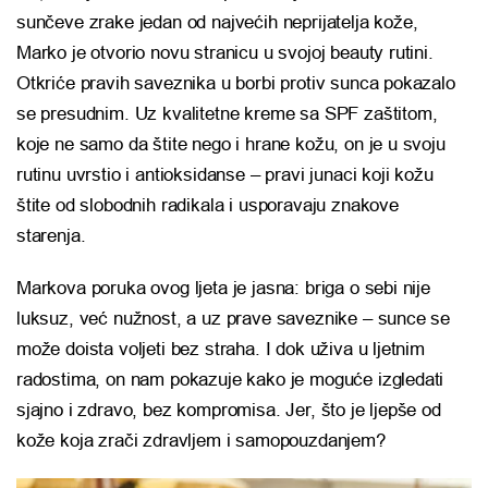
sunčeve zrake jedan od najvećih neprijatelja kože,
Marko je otvorio novu stranicu u svojoj beauty rutini.
Otkriće pravih saveznika u borbi protiv sunca pokazalo
se presudnim. Uz kvalitetne kreme sa SPF zaštitom,
koje ne samo da štite nego i hrane kožu, on je u svoju
rutinu uvrstio i antioksidanse – pravi junaci koji kožu
štite od slobodnih radikala i usporavaju znakove
starenja.
Markova poruka ovog ljeta je jasna: briga o sebi nije
luksuz, već nužnost, a uz prave saveznike – sunce se
može doista voljeti bez straha. I dok uživa u ljetnim
radostima, on nam pokazuje kako je moguće izgledati
sjajno i zdravo, bez kompromisa. Jer, što je ljepše od
kože koja zrači zdravljem i samopouzdanjem?