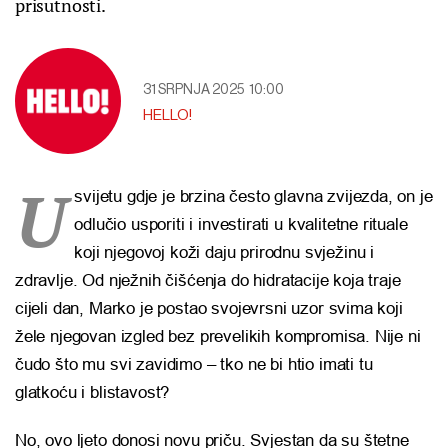
prisutnosti.
31 SRPNJA 2025
10:00
HELLO!
U
svijetu gdje je brzina često glavna zvijezda, on je
odlučio usporiti i investirati u kvalitetne rituale
koji njegovoj koži daju prirodnu svježinu i
zdravlje. Od nježnih čišćenja do hidratacije koja traje
cijeli dan, Marko je postao svojevrsni uzor svima koji
žele njegovan izgled bez prevelikih kompromisa. Nije ni
čudo što mu svi zavidimo – tko ne bi htio imati tu
glatkoću i blistavost?
No, ovo ljeto donosi novu priču. Svjestan da su štetne