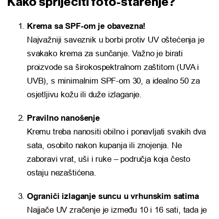
Kako spriječiti foto-starenje?
Krema sa SPF-om je obavezna!
Najvažniji saveznik u borbi protiv UV oštećenja je
svakako krema za sunčanje. Važno je birati
proizvode sa širokospektralnom zaštitom (UVA i
UVB), s minimalnim SPF-om 30, a idealno 50 za
osjetljivu kožu ili duže izlaganje.
Pravilno nanošenje
Kremu treba nanositi obilno i ponavljati svakih dva
sata, osobito nakon kupanja ili znojenja. Ne
zaboravi vrat, uši i ruke – područja koja često
ostaju nezaštićena.
Ograniči izlaganje suncu u vrhunskim satima
Najjače UV zračenje je između 10 i 16 sati, tada je