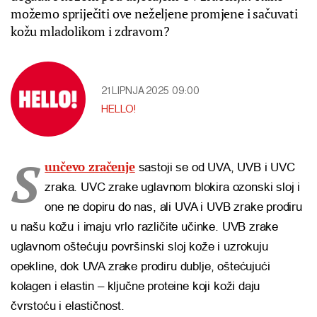
možemo spriječiti ove neželjene promjene i sačuvati
kožu mladolikom i zdravom?
21 LIPNJA 2025
09:00
HELLO!
S
unčevo zračenje
sastoji se od UVA, UVB i UVC
zraka. UVC zrake uglavnom blokira ozonski sloj i
one ne dopiru do nas, ali UVA i UVB zrake prodiru
u našu kožu i imaju vrlo različite učinke. UVB zrake
uglavnom oštećuju površinski sloj kože i uzrokuju
opekline, dok UVA zrake prodiru dublje, oštećujući
kolagen i elastin – ključne proteine koji koži daju
čvrstoću i elastičnost.