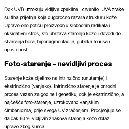
Dok UVB uzrokuju vidljive opekline i crvenilo, UVA zrake
su tiha prijetnja koja dugoročno razara strukturu kože.
Upravo one potiču proizvodnju slobodnih radikala i
oksidativni stres, što ubrzava starenje kože i dovodi do
stvaranja bora, hiperpigmentacija, gubitka tonusa i
opuštenosti.
Foto-starenje – nevidljivi proces
Starenje kože dijelimo na intrinzično (unutarnje) i
ekstrinzično (vanjsko). Intrinzično starenje je prirodni
proces vezan za godine i genetiku, dok je ekstrinzično, a
najčešće foto-starenje, uzrokovano vanjskim
čimbenicima, prije svega UV zračenjem. Procjenjuje se
da čak 80 % vidljivih znakova starenja kože dolazi
upravo zbog sunca.