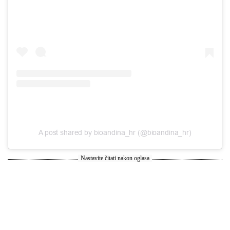
A post shared by bioandina_hr (@bioandina_hr)
Nastavite čitati nakon oglasa