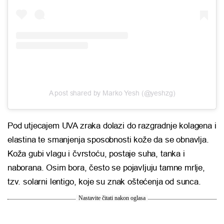
A post shared by Marko Yesh (@yeshzg)
Pod utjecajem UVA zraka dolazi do razgradnje kolagena i
elastina te smanjenja sposobnosti kože da se obnavlja.
Koža gubi vlagu i čvrstoću, postaje suha, tanka i
naborana. Osim bora, često se pojavljuju tamne mrlje,
tzv. solarni lentigo, koje su znak oštećenja od sunca.
Nastavite čitati nakon oglasa