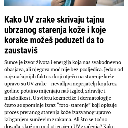
Kako UV zrake skrivaju tajnu
ubrzanog starenja kože i koje
korake možeš poduzeti da to
zaustaviš
Sunce je izvor života i energija koja nas svakodnevno
obasjava, ali njegova moć nije bez posljedica. Jedan od
najznačajnijih faktora koji utječu na starenje kože
upravo su UV zrake – nevidljivi neprijatelji koji kroz
godine potajno mijenjaju naš izgled, zdravlje i
mladolikost. U svijetu kozmetike i dermatologije
često se spominje izraz “foto-starenje” koji opisuje
proces preranog starenja kože izazvanog upravo
izlaganjem sunčevim zrakama. Ali što se točno
događa s kožom pod utjecajem UV zračenja? Kako