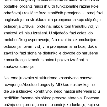
podatke, organizirajući ih u tri funkcionalne razine koje
odražavaju različite faze staničnih promjena. U ranoj fazi
naglasak je na strukturalnim promjenama koje uključuju
oštećenja DNK-a i proteina, iako u tom trenutku vidljivi
znakovi još nisu izraženi. U sljedećoj fazi dolazi do
metaboličkog usporavanja, što rezultira akumulacijom
oštećenja i prvim vidljivim promjenama na koži, dok u
završnoj fazi signalne disfunkcije dovode do narušene
komunikacije između stanica i pojave izraženijih
znakova starenja.
Na temelju ovako strukturirane znanstvene osnove
razvijen je Absolue Longevity MD kao sustav koji ne
djeluje isključivo korektivno, nego nastoji intervenirati u
različitim fazama biološkog procesa starenja. Posebna
pažnja usmjerena je na mitohondrijsku funkciju, koja se