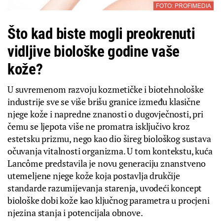
FOTO: PROFIMEDIA
Što kad biste mogli preokrenuti
vidljive biološke godine vaše
kože?
U suvremenom razvoju kozmetičke i biotehnološke
industrije sve se više brišu granice između klasične
njege kože i napredne znanosti o dugovječnosti, pri
čemu se ljepota više ne promatra isključivo kroz
estetsku prizmu, nego kao dio šireg biološkog sustava
očuvanja vitalnosti organizma. U tom kontekstu, kuća
Lancôme predstavila je novu generaciju znanstveno
utemeljene njege kože koja postavlja drukčije
standarde razumijevanja starenja, uvodeći koncept
biološke dobi kože kao ključnog parametra u procjeni
njezina stanja i potencijala obnove.