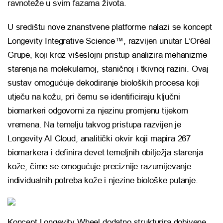
ravnoteže u svim fazama života.
U središtu nove znanstvene platforme nalazi se koncept
Longevity Integrative Science™, razvijen unutar L’Oréal
Grupe, koji kroz višeslojni pristup analizira mehanizme
starenja na molekularnoj, staničnoj i tkivnoj razini. Ovaj
sustav omogućuje dekodiranje bioloških procesa koji
utječu na kožu, pri čemu se identificiraju ključni
biomarkeri odgovorni za njezinu promjenu tijekom
vremena. Na temelju takvog pristupa razvijen je
Longevity AI Cloud, analitički okvir koji mapira 267
biomarkera i definira devet temeljnih obilježja starenja
kože, čime se omogućuje preciznije razumijevanje
individualnih potreba kože i njezine biološke putanje.
Koncept Longevity Wheel dodatno strukturira dobivene