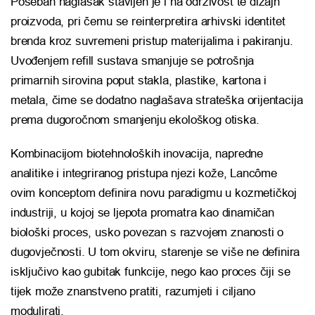
Poseban naglasak stavljen je i na održivost te dizajn
proizvoda, pri čemu se reinterpretira arhivski identitet
brenda kroz suvremeni pristup materijalima i pakiranju.
Uvođenjem refill sustava smanjuje se potrošnja
primarnih sirovina poput stakla, plastike, kartona i
metala, čime se dodatno naglašava strateška orijentacija
prema dugoročnom smanjenju ekološkog otiska.
Kombinacijom biotehnoloških inovacija, napredne
analitike i integriranog pristupa njezi kože, Lancôme
ovim konceptom definira novu paradigmu u kozmetičkoj
industriji, u kojoj se ljepota promatra kao dinamičan
biološki proces, usko povezan s razvojem znanosti o
dugovječnosti. U tom okviru, starenje se više ne definira
isključivo kao gubitak funkcije, nego kao proces čiji se
tijek može znanstveno pratiti, razumjeti i ciljano
modulirati.