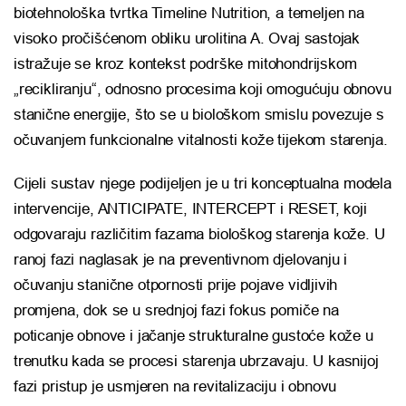
biotehnološka tvrtka
Timeline Nutrition
, a temeljen na
visoko pročišćenom obliku urolitina A. Ovaj sastojak
istražuje se kroz kontekst podrške mitohondrijskom
„recikliranju“, odnosno procesima koji omogućuju obnovu
stanične energije, što se u biološkom smislu povezuje s
očuvanjem funkcionalne vitalnosti kože tijekom starenja.
Cijeli sustav njege podijeljen je u tri konceptualna modela
intervencije, ANTICIPATE, INTERCEPT i RESET, koji
odgovaraju različitim fazama biološkog starenja kože. U
ranoj fazi naglasak je na preventivnom djelovanju i
očuvanju stanične otpornosti prije pojave vidljivih
promjena, dok se u srednjoj fazi fokus pomiče na
poticanje obnove i jačanje strukturalne gustoće kože u
trenutku kada se procesi starenja ubrzavaju. U kasnijoj
fazi pristup je usmjeren na revitalizaciju i obnovu