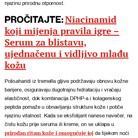
njezinu prirodnu otpornost.
Niacinamid
PROČITAJTE:
koji mijenja pravila igre –
Serum za blistavu,
ujednačenu i vidljivo mlađu
kožu
Polisaharidi iz tremella gljive podržavaju obnovu kožne
barijere, osiguravaju dugotrajnu hidrataciju i vraćaju
elastičnost, dok kombinacija DPHP-a i kolagenskog
peptida pomaže u obnavljanju strukture kože i potiče
njezinu vitalnost. Kada se eksfolijant nanese navečer, na
čistu kožu prije seruma ili kreme, on se uklapa u
prirodan ritam kože i omogućuje joj
da tijekom noći