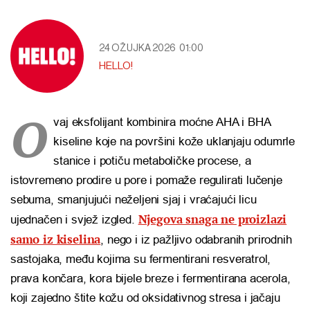
24 OŽUJKA 2026
01:00
HELLO!
O
vaj eksfolijant kombinira moćne AHA i BHA
kiseline koje na površini kože uklanjaju odumrle
stanice i potiču metaboličke procese, a
istovremeno prodire u pore i pomaže regulirati lučenje
sebuma, smanjujući neželjeni sjaj i vraćajući licu
Njegova snaga ne proizlazi
ujednačen i svjež izgled.
samo iz kiselina
, nego i iz pažljivo odabranih prirodnih
sastojaka, među kojima su fermentirani resveratrol,
prava končara, kora bijele breze i fermentirana acerola,
koji zajedno štite kožu od oksidativnog stresa i jačaju