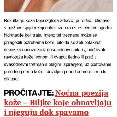
Rezultat je koža koja izgleda zdravo, prirodno i blistavo,
s nježnim sjajem koji dolazi iznutra i s osjećajem ugode i
hidratacije koji traje. Intenzitet tretmana može se
prilagoditi potrebama kože, bilo da se želi potaknuti
dubinska obnova kroz desetodnevni ciklus, održavati
ravnoteža kože jednom ili dvaput tjedno ili pružiti
svakodnevni tretman s blagim ispiranjem, uz poštovanje
prirodnog ritma kože i dovoljan period odmora između
ciklusa.
Noćna poezija
PROČITAJTE:
kože – Biljke koje obnavljaju
i njeguju dok spavamo