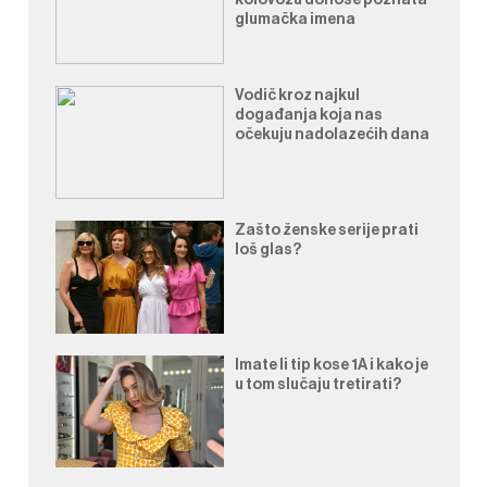
glumačka imena
Vodič kroz najkul
događanja koja nas
očekuju nadolazećih dana
Zašto ženske serije prati
loš glas?
Imate li tip kose 1A i kako je
u tom slučaju tretirati?