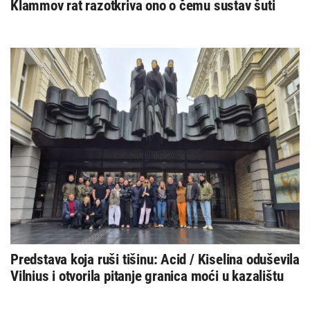
Klammov rat razotkriva ono o čemu sustav šuti
Predstava koja ruši tišinu: Acid / Kiselina oduševila
Vilnius i otvorila pitanje granica moći u kazalištu