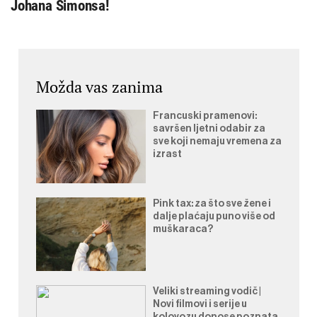
Johana Simonsa!
Možda vas zanima
Francuski pramenovi:
savršen ljetni odabir za
sve koji nemaju vremena za
izrast
Pink tax: za što sve žene i
dalje plaćaju puno više od
muškaraca?
Veliki streaming vodič |
Novi filmovi i serije u
kolovozu donose poznata