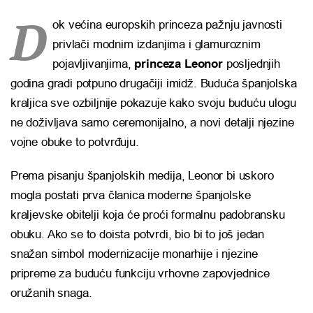
D
ok većina europskih princeza pažnju javnosti
privlači modnim izdanjima i glamuroznim
pojavljivanjima,
princeza Leonor
posljednjih
godina gradi potpuno drugačiji imidž. Buduća španjolska
kraljica sve ozbiljnije pokazuje kako svoju buduću ulogu
ne doživljava samo ceremonijalno, a novi detalji njezine
vojne obuke to potvrđuju.
Prema pisanju španjolskih medija, Leonor bi uskoro
mogla postati prva članica moderne španjolske
kraljevske obitelji koja će proći formalnu padobransku
obuku. Ako se to doista potvrdi, bio bi to još jedan
snažan simbol modernizacije monarhije i njezine
pripreme za buduću funkciju vrhovne zapovjednice
oružanih snaga.