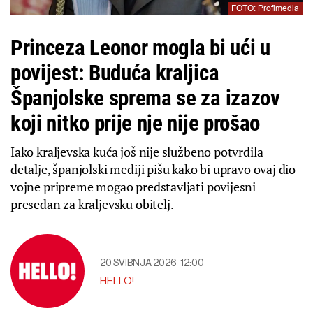
FOTO: Profimedia
Princeza Leonor mogla bi ući u
povijest: Buduća kraljica
Španjolske sprema se za izazov
koji nitko prije nje nije prošao
Iako kraljevska kuća još nije službeno potvrdila
detalje, španjolski mediji pišu kako bi upravo ovaj dio
vojne pripreme mogao predstavljati povijesni
presedan za kraljevsku obitelj.
20 SVIBNJA 2026
12:00
HELLO!