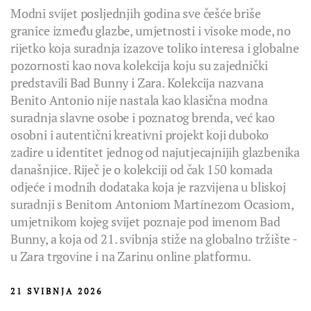
Modni svijet posljednjih godina sve češće briše
granice između glazbe, umjetnosti i visoke mode, no
rijetko koja suradnja izazove toliko interesa i globalne
pozornosti kao nova kolekcija koju su zajednički
predstavili Bad Bunny i Zara. Kolekcija nazvana
Benito Antonio nije nastala kao klasična modna
suradnja slavne osobe i poznatog brenda, već kao
osobni i autentični kreativni projekt koji duboko
zadire u identitet jednog od najutjecajnijih glazbenika
današnjice. Riječ je o kolekciji od čak 150 komada
odjeće i modnih dodataka koja je razvijena u bliskoj
suradnji s Benitom Antoniom Martínezom Ocasiom,
umjetnikom kojeg svijet poznaje pod imenom Bad
Bunny, a koja od 21. svibnja stiže na globalno tržište -
u Zara trgovine i na Zarinu online platformu.
21 SVIBNJA 2026