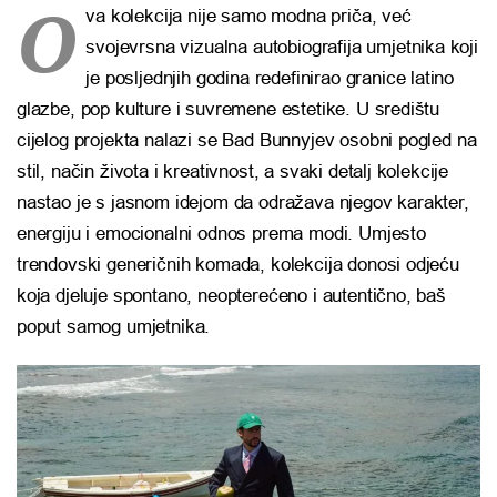
O
va kolekcija nije samo modna priča, već
svojevrsna vizualna autobiografija umjetnika koji
je posljednjih godina redefinirao granice latino
glazbe, pop kulture i suvremene estetike. U središtu
cijelog projekta nalazi se Bad Bunnyjev osobni pogled na
stil, način života i kreativnost, a svaki detalj kolekcije
nastao je s jasnom idejom da odražava njegov karakter,
energiju i emocionalni odnos prema modi. Umjesto
trendovski generičnih komada, kolekcija donosi odjeću
koja djeluje spontano, neopterećeno i autentično, baš
poput samog umjetnika.