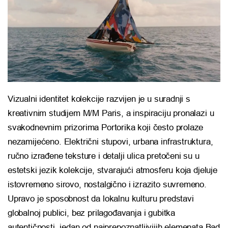
Vizualni identitet kolekcije razvijen je u suradnji s
kreativnim studijem M/M Paris, a inspiraciju pronalazi u
svakodnevnim prizorima Portorika koji često prolaze
nezamijećeno. Električni stupovi, urbana infrastruktura,
ručno izrađene teksture i detalji ulica pretočeni su u
estetski jezik kolekcije, stvarajući atmosferu koja djeluje
istovremeno sirovo, nostalgično i izrazito suvremeno.
Upravo je sposobnost da lokalnu kulturu predstavi
globalnoj publici, bez prilagođavanja i gubitka
autentičnosti, jedan od najprepoznatljivijih elemenata Bad