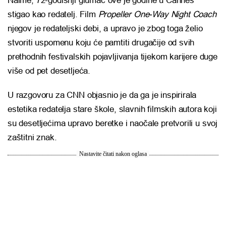
Naime, 72-godišnji glumac ove je godine u Cannes
stigao kao redatelj. Film
Propeller One-Way Night Coach
njegov je redateljski debi, a upravo je zbog toga želio
stvoriti uspomenu koju će pamtiti drugačije od svih
prethodnih festivalskih pojavljivanja tijekom karijere duge
više od pet desetljeća.
U razgovoru za CNN objasnio je da ga je inspirirala
estetika redatelja stare škole, slavnih filmskih autora koji
su desetljećima upravo beretke i naočale pretvorili u svoj
zaštitni znak.
Nastavite čitati nakon oglasa