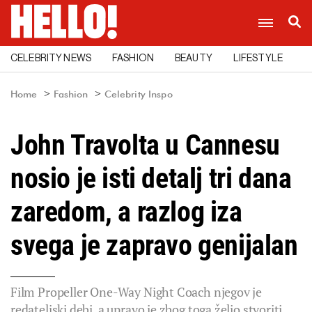
CELEBRITY NEWS
FASHION
BEAUTY
LIFESTYLE
C
Home
Fashion
Celebrity Inspo
John Travolta u Cannesu
nosio je isti detalj tri dana
zaredom, a razlog iza
svega je zapravo genijalan
Film Propeller One-Way Night Coach njegov je
redateljski debi, a upravo je zbog toga želio stvoriti