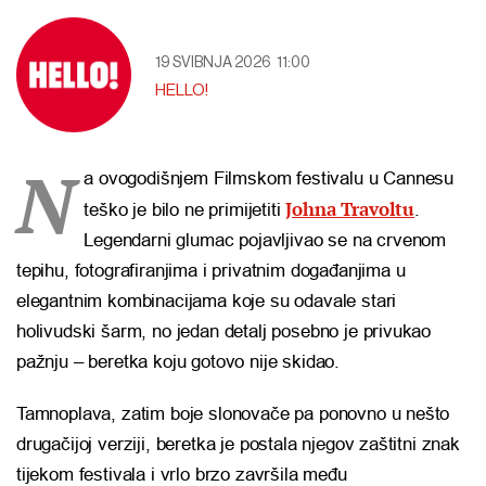
19 SVIBNJA 2026
11:00
HELLO!
N
a ovogodišnjem Filmskom festivalu u Cannesu
Johna Travoltu
teško je bilo ne primijetiti
.
Legendarni glumac pojavljivao se na crvenom
tepihu, fotografiranjima i privatnim događanjima u
elegantnim kombinacijama koje su odavale stari
holivudski šarm, no jedan detalj posebno je privukao
pažnju – beretka koju gotovo nije skidao.
Tamnoplava, zatim boje slonovače pa ponovno u nešto
drugačijoj verziji, beretka je postala njegov zaštitni znak
tijekom festivala i vrlo brzo završila među