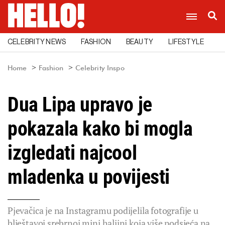
CELEBRITY NEWS
FASHION
BEAUTY
LIFESTYLE
C
Home
Fashion
Celebrity Inspo
Dua Lipa upravo je
pokazala kako bi mogla
izgledati najcool
mladenka u povijesti
Pjevačica je na Instagramu podijelila fotografije u
blještavoj srebrnoj mini haljini koja više podsjeća na