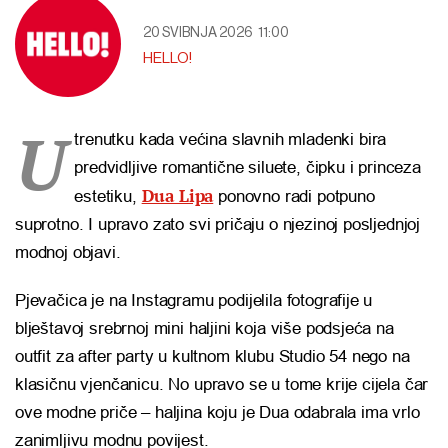
20 SVIBNJA 2026
11:00
HELLO!
U
trenutku kada većina slavnih mladenki bira
predvidljive romantične siluete, čipku i princeza
Dua Lipa
estetiku,
ponovno radi potpuno
suprotno. I upravo zato svi pričaju o njezinoj posljednjoj
modnoj objavi.
Pjevačica je na Instagramu podijelila fotografije u
blještavoj srebrnoj mini haljini koja više podsjeća na
outfit za after party u kultnom klubu Studio 54 nego na
klasičnu vjenčanicu. No upravo se u tome krije cijela čar
ove modne priče – haljina koju je Dua odabrala ima vrlo
zanimljivu modnu povijest.