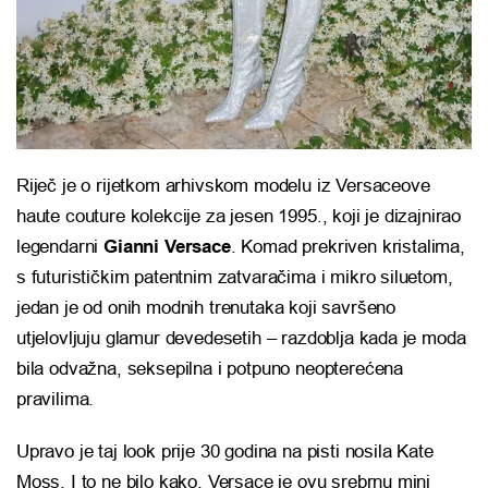
Riječ je o rijetkom arhivskom modelu iz Versaceove
haute couture kolekcije za jesen 1995., koji je dizajnirao
legendarni
Gianni Versace
. Komad prekriven kristalima,
s futurističkim patentnim zatvaračima i mikro siluetom,
jedan je od onih modnih trenutaka koji savršeno
utjelovljuju glamur devedesetih – razdoblja kada je moda
bila odvažna, seksepilna i potpuno neopterećena
pravilima.
Upravo je taj look prije 30 godina na pisti nosila Kate
Moss. I to ne bilo kako. Versace je ovu srebrnu mini