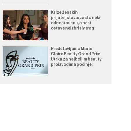
Krize ženskih
prijateljstava: zašto neki
odnosi puknu, a neki
ostave neizbrisiv trag
Predstavljamo Marie
Claire Beauty Grand Prix:
Utrka za najboljim beauty
proizvodima počinje!