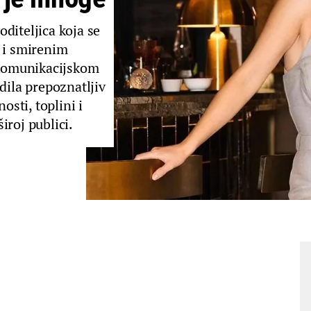
oditeljica koja se
m i smirenim
komunikacijskom
dila prepoznatljiv
osti, toplini i
iroj publici.