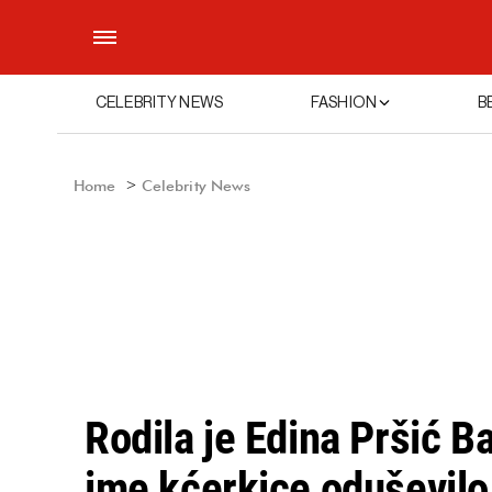
CELEBRITY NEWS
FASHION
B
Home
Celebrity News
Rodila je Edina Pršić Ba
ime kćerkice oduševil