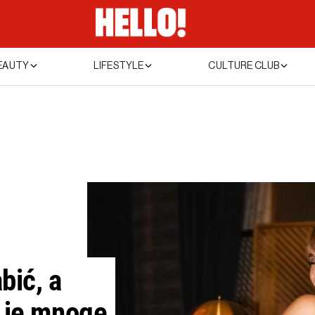
EAUTY
LIFESTYLE
CULTURE CLUB
bić, a
o je mnoge