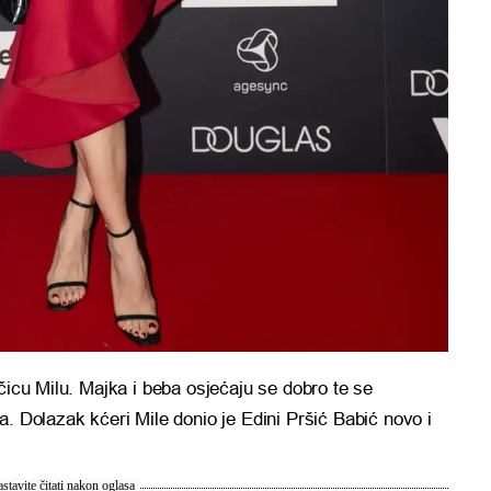
čicu Milu. Majka i beba osjećaju se dobro te se
a. Dolazak kćeri Mile donio je Edini Pršić Babić novo i
stavite čitati nakon oglasa