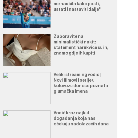
me naučila kako pasti,
ustati i nastaviti dalje"
Zaboravite na
minimalistički nakit:
statement narukvice su in,
znamo gdje ih kupiti
Veliki streaming vodič |
Novi filmovi i serije u
kolovozu donose poznata
glumačka imena
Vodič kroz najkul
događanja koja nas
očekuju nadolazećih dana