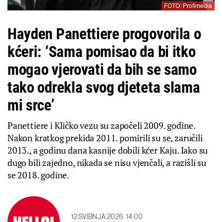
FOTO: Profimedia
Hayden Panettiere progovorila o
kćeri: ‘Sama pomisao da bi itko
mogao vjerovati da bih se samo
tako odrekla svog djeteta slama
mi srce’
Panettiere i Kličko vezu su započeli 2009. godine.
Nakon kratkog prekida 2011. pomirili su se, zaručili
2013., a godinu dana kasnije dobili kćer Kaju. Iako su
dugo bili zajedno, nikada se nisu vjenčali, a razišli su
se 2018. godine.
12 SVIBNJA 2026
14:00