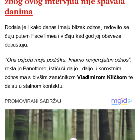
zbog ovog intervjua nije spavala
danima
Dodala je i kako danas imaju blizak odnos, redovito se
čuju putem FaceTimea i viđaju kad god joj obaveze
dopuštaju.
“Ona osjeća moju podršku. Imamo nevjerojatan odnos”,
rekla je Panettiere, ističući da je i dalje u korektnim
odnosima s bivšim zaručnikom
Vladimirom Kličkom
te
da su u stalnom kontaktu.