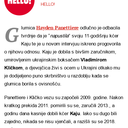
HELLO!
G
Hayden Panettiere
lumica
odlučno je odbacila
tvrdnje da je “
napustila
” svoju 11-godišnju kćer
Kaju te je u novom intervjuu iskreno progovorila
o njihovu odnosu. Kaju je dobila s bivšim zaručnikom,
umirovljenim ukrajinskim boksačem
Vladimirom
Kličkom
, a djevojčica živi s ocem u Ukrajini otkako mu
je dodijeljeno puno skrbništvo u razdoblju kada se
glumica borila s ovisnošću.
Panettiere i Kličko vezu su započeli 2009. godine. Nakon
kratkog prekida 2011. pomirili su se, zaručili 2013., a
godinu dana kasnije dobili kćer
Kaju
. Iako su dugo bili
zajedno, nikada se nisu vjenčali, a razišli su se 2018.