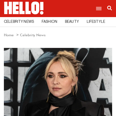
CELEBRITY NEWS
FASHION
BEAUTY
LIFESTYLE
C
Home
Celebrity News