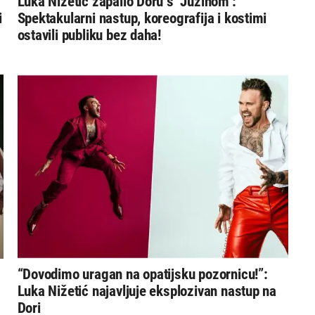
Luka Nižetić zapalio Doru s ‘Južinom’:
i
Spektakularni nastup, koreografija i kostimi
ostavili publiku bez daha!
“Dovodimo uragan na opatijsku pozornicu!”:
Luka Nižetić najavljuje eksplozivan nastup na
Dori