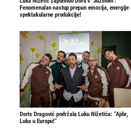
Luka Nižetić zapuhnuo Doru s ‘Južinom’:
Fenomenalan nastup prepun emocija, energije 
spektakularne produkcije!
Doris Dragović podržala Luku Nižetića: “Ajde,
Luka u Europu!”