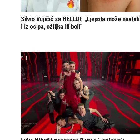
Silvio Vujičić za HELLO!: „Ljepota može nastati
i iz osipa, ožiljka ili boli“