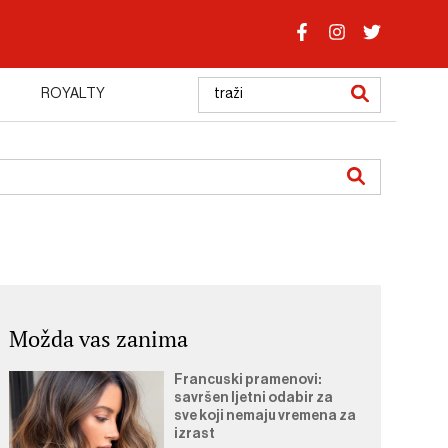
ROYALTY
Možda vas zanima
Francuski pramenovi:
savršen ljetni odabir za
sve koji nemaju vremena za
izrast