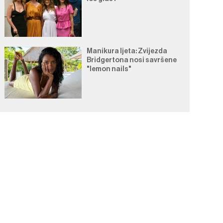
Manikura ljeta: Zvijezda
Bridgertona nosi savršene
"lemon nails"