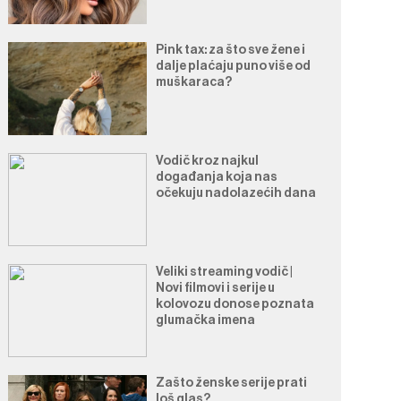
Pink tax: za što sve žene i
dalje plaćaju puno više od
muškaraca?
Vodič kroz najkul
događanja koja nas
očekuju nadolazećih dana
Veliki streaming vodič |
Novi filmovi i serije u
kolovozu donose poznata
glumačka imena
Zašto ženske serije prati
loš glas?